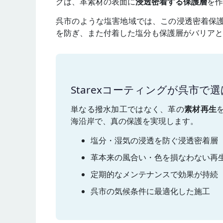
グは、革素材の表面に
浸透密着する保護層
を作
呉市のような塩害地域では、この浸透密着保
を防ぎ、また付着した塩分も保護層がバリアと
Starexコーティングが呉市で
単なる撥水加工ではなく、革の
素材再生
海沿岸で、真の保護を実現します。
塩分・湿気の浸透を防ぐ浸透密着層
革本来の風合い・色を損なわない再
定期的なメンテナンスで効果が持続
呉市の気候条件に最適化した施工