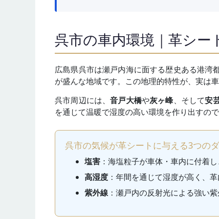
呉市の車内環境｜革シー
広島県呉市は瀬戸内海に面する歴史ある港湾
が盛んな地域です。この地理的特性が、実は車
呉市周辺には、
音戸大橋
や
灰ヶ峰
、そして
安
を通じて温暖で湿度の高い環境を作り出すので
呉市の気候が革シートに与える3つの
塩害
：海塩粒子が車体・車内に付着し
高湿度
：年間を通じて湿度が高く、革
紫外線
：瀬戸内の反射光による強い紫