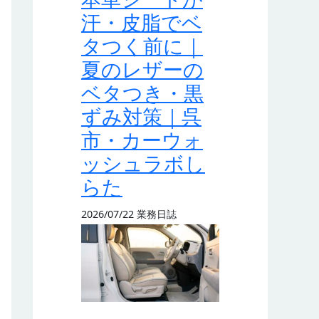
汗・皮脂でベ
タつく前に｜
夏のレザーの
ベタつき・黒
ずみ対策｜呉
市・カーウォ
ッシュラボし
らた
2026/07/22
業務日誌