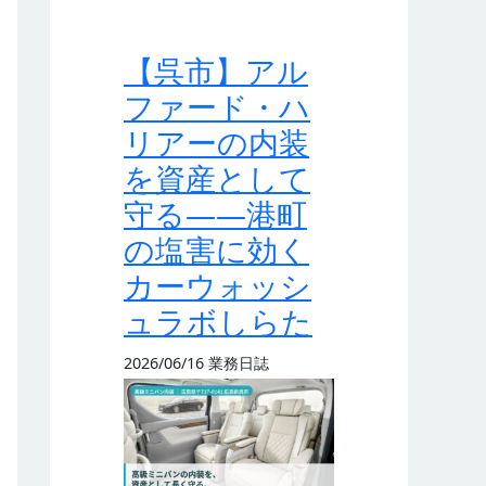
【呉市】アル
ファード・ハ
リアーの内装
を資産として
守る——港町
の塩害に効く
カーウォッシ
ュラボしらた
2026/06/16
業務日誌