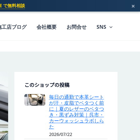
×
INE で無料相談
施工店ブログ
会社概要
お問合せ
SNS
このショップの投稿
毎日の通勤で本革シート
が汗・皮脂でベタつく前
に｜夏のレザーのベタつ
き・黒ずみ対策｜呉市・
カーウォッシュラボしら
た
2026/07/22