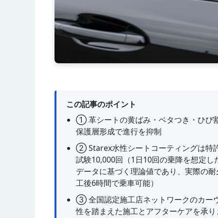
この記事のポイント
① 革シートの黄ばみ・ベタつき・ひび
保護層形成で進行を抑制
② Starex水性シートコーティングは特
試験10,000回（1日10回の乗降を想
データに基づく理論値であり、実際の耐
工後6時間で乗車可能）
③ 全国認定施工店ネットワークのカーウ
性を踏まえた施工とアフターケアを承り