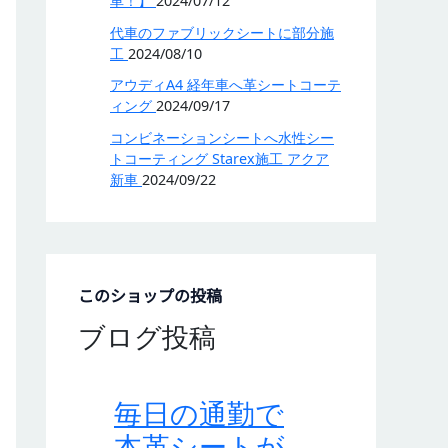
車！】
2024/07/12
代車のファブリックシートに部分施
工
2024/08/10
アウディA4 経年車へ革シートコーテ
ィング
2024/09/17
コンビネーションシートへ水性シー
トコーティング Starex施工 アクア
新車
2024/09/22
このショップの投稿
ブログ投稿
毎日の通勤で
本革シートが