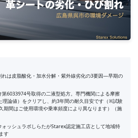
割れは皮脂酸化・加水分解・紫外線劣化の3要因—早期の
許第6033974号取得の二液型処方。専門機関による摩擦
定した理論値）をクリアし、約3年間の耐久目安です（※試験
久期間はご使用環境や乗車頻度により異なります）（施
ォッシュラボしらたがStarex認定施工店として地域特
ます