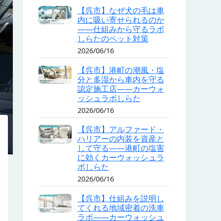
【呉市】なぜ犬の毛は車
内に吸い寄せられるのか
——仕組みから守るラボ
しらたのペット対策
2026/06/16
【呉市】港町の潮風・塩
分と多湿から車内を守る
認定施工店——カーウォ
ッシュラボしらた
2026/06/16
【呉市】アルファード・
ハリアーの内装を資産と
して守る——港町の塩害
に効くカーウォッシュラ
ボしらた
2026/06/16
【呉市】仕組みを説明し
てくれる地域密着の洗車
ラボ——カーウォッシュ