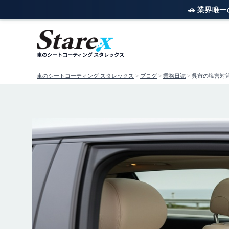
🚗 業界唯
内
容
を
車のシートコーティング スタレックス
ス
キ
車のシートコーティング スタレックス
>
ブログ
>
業務日誌
>
呉市の塩害対
ッ
プ