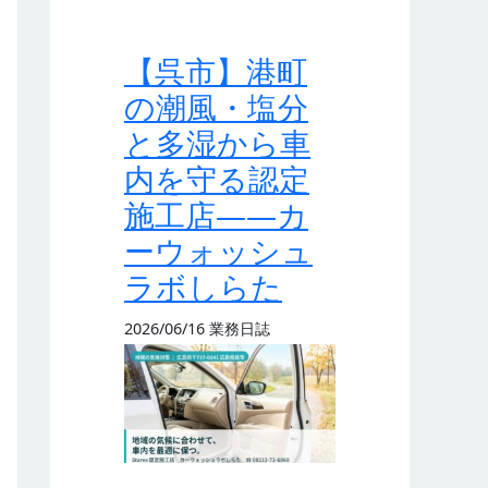
【呉市】港町
の潮風・塩分
と多湿から車
内を守る認定
施工店——カ
ーウォッシュ
ラボしらた
2026/06/16
業務日誌