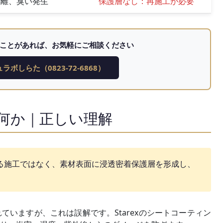
剥離、臭い発生
保護層なし：再施工が必要
ことがあれば、お気軽にご相談ください
ラボしらた（0823-72-6868）
何か｜正しい理解
る施工ではなく、素材表面に浸透密着保護層を形成し、
いますが、これは誤解です。Starexのシートコーティン