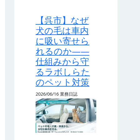
【呉市】なぜ
犬の毛は車内
に吸い寄せら
れるのか——
仕組みから守
るラボしらた
のペット対策
2026/06/16
業務日誌