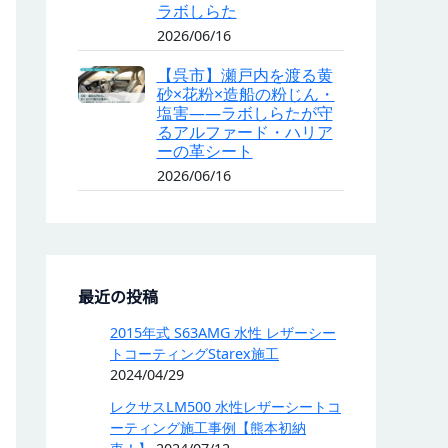
ラボしらた
2026/06/16
【呉市】瀬戸内を渡る黄
砂×花粉×造船の粉じん・
塩害——ラボしらたが守
るアルファード・ハリア
ーの革シート
2026/06/16
最近の投稿
2015年式 S63AMG 水性 レザーシー
トコーティングStarex施工
2024/04/29
レクサスLM500 水性レザーシートコ
ーティング施工事例【熊本初納