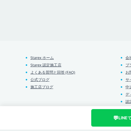
Starex ホーム
会
Starex 認定施工店
プ
よくある質問と回答 (FAQ)
お
公式ブログ
サ
施工店ブログ
中
デ
認
💬
LINE