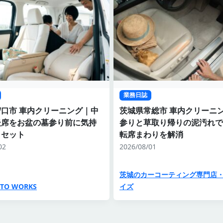
業務日誌
口市 車内クリーニング｜中
茨城県常総市 車内クリーニ
後席をお盆の墓参り前に気持
参りと草取り帰りの泥汚れで
リセット
転席まわりを解消
02
2026/08/01
茨城のカーコーティング専門店
UTO WORKS
イズ