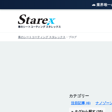
🚗 業界唯
内
容
を
車のシートコーティング スタレックス
ス
キ
車のシートコーティング スタレックス
>
ブログ
ッ
プ
カテゴリー
注目記事
(6)
ナノゾー
» タグから探す
(35)