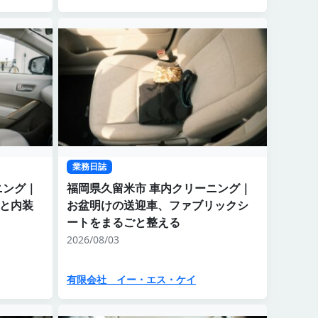
業務日誌
ニング｜
福岡県久留米市 車内クリーニング｜
トと内装
お盆明けの送迎車、ファブリックシ
ートをまるごと整える
2026/08/03
有限会社 イー・エス・ケイ