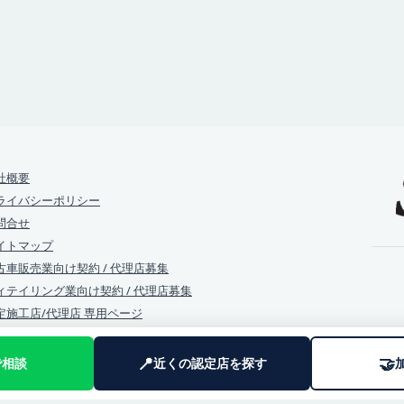
社概要
ライバシーポリシー
問合せ
イトマップ
古車販売業向け契約 / 代理店募集
ィテイリング業向け契約 / 代理店募集
定施工店/代理店 専用ページ
📍
🤝
で相談
近くの認定店を探す
Copyright © 2026 and CLEA Co.Ltd