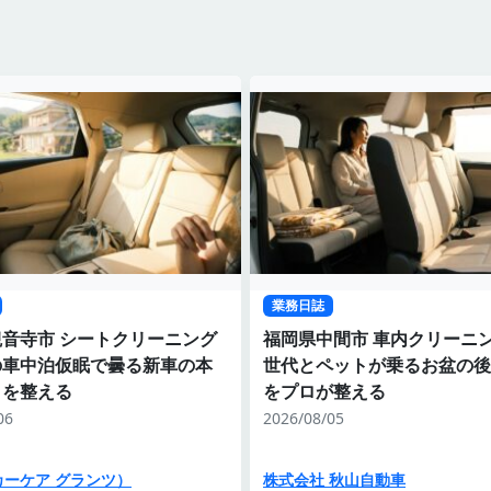
業務日誌
音寺市 シートクリーニング
福岡県中間市 車内クリーニ
の車中泊仮眠で曇る新車の本
世代とペットが乗るお盆の後
トを整える
をプロが整える
06
2026/08/05
（カーケア グランツ）
株式会社 秋山自動車