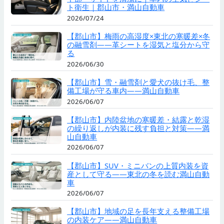
ト衛生｜郡山市・満山自動車
2026/07/24
【郡山市】梅雨の高湿度×東北の寒暖差×冬
の融雪剤——革シートを湿気と塩分から守
る
2026/06/30
【郡山市】雪・融雪剤と愛犬の抜け毛、整
備工場が守る車内——満山自動車
2026/06/07
【郡山市】内陸盆地の寒暖差・結露と乾湿
の繰り返しが内装に残す負担と対策——満
山自動車
2026/06/07
【郡山市】SUV・ミニバンの上質内装を資
産として守る——東北の冬を読む満山自動
車
2026/06/07
【郡山市】地域の足を長年支える整備工場
の内装ケア——満山自動車