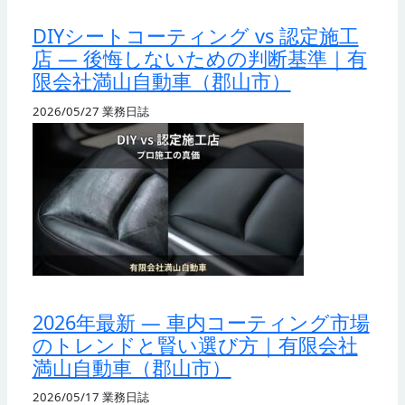
DIYシートコーティング vs 認定施工
店 — 後悔しないための判断基準｜有
限会社満山自動車（郡山市）
2026/05/27
業務日誌
2026年最新 — 車内コーティング市場
のトレンドと賢い選び方｜有限会社
満山自動車（郡山市）
2026/05/17
業務日誌