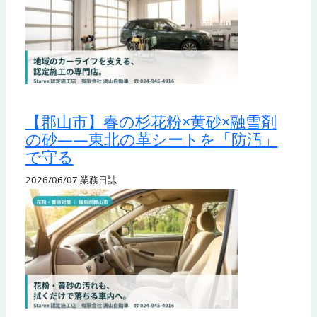
【郡山市】春の杉花粉×黄砂×融雪剤
の砂——東北の革シートを「防汚」
で守る
2026/06/07
業務日誌