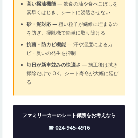
高い撥油機能
— 飲食の油や食べこぼしを
素早くはじき、シートに浸透させない
砂・泥対応
— 粗い粒子が繊維に埋まるの
を防ぎ、掃除機で簡単に取り除ける
抗菌・防カビ機能
— 汗や湿度によるカ
ビ・臭いの発生を抑制
毎日が新車並みの快適さ
— 施工後は拭き
掃除だけで OK。シート寿命が大幅に延び
る
ファミリーカーのシート保護をお考えなら
☎ 024-945-4916