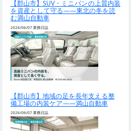
【郡山市】SUV・ミニバンの上質内装
を資産として守る——東北の冬を読
む満山自動車
2026/06/07
業務日誌
【郡山市】地域の足を長年支える整
備工場の内装ケア——満山自動車
2026/06/07
業務日誌