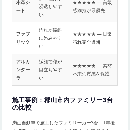
本革シ
★★★★★ — 高級
浸透しやす
ート
感維持が最優先
い
汚れが繊維
ファブ
★★★★★ — 日常
に絡みやす
リック
汚れ完全遮断
い
アルカ
繊細で傷が
★★★★★ — 素材
ンター
目立ちやす
本来の質感を保護
ラ
い
施工事例：郡山市内ファミリー3台
の比較
満山自動車で施工したファミリーカー3台。1年後