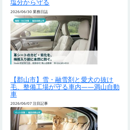
塩分から守る
2026/06/30
業務日誌
【郡山市】雪・融雪剤と愛犬の抜け
毛、整備工場が守る車内——満山自動
車
2026/06/07
注目記事