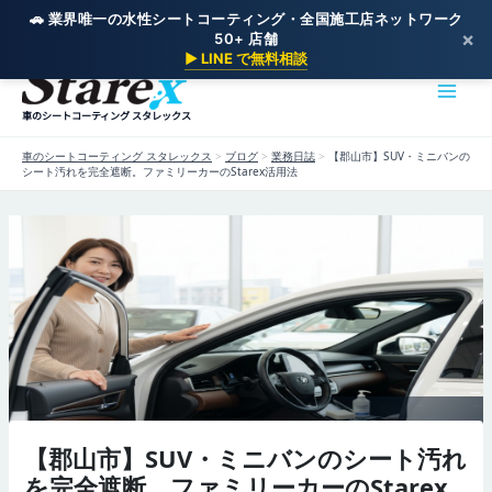
🚗 業界唯一の水性シートコーティング・全国施工店ネットワーク
×
50+ 店舗
内
▶ LINE で無料相談
容
を
車のシートコーティング スタレックス
ス
キ
車のシートコーティング スタレックス
>
ブログ
>
業務日誌
>
【郡山市】SUV・ミニバンの
ッ
シート汚れを完全遮断。ファミリーカーのStarex活用法
プ
【郡山市】SUV・ミニバンのシート汚れ
を完全遮断。ファミリーカーのStarex