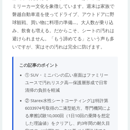
ミリーカー文化を象徴しています。週末は家族で
磐越自動車道を使ってドライブ、アウトドアに野
球観戦、買い物に料理の準備…。大人数が乗り込
み、飲食も増える。だからこそ、シートの汚れは
避けられません。「もう諦めてる」という声も多
いですが、実はその汚れは完全に防げます。
この記事のポイント
① SUV・ミニバンの広い座面はファミリー
ユースで汚れリスク高—保護層形成で日常
清掃の負担を軽減
② Starex水性シートコーティングは特許第
6033974号取得の二液型処方。専門機関によ
る摩擦試験10,000回（1日10回の乗降を想定
した理論値）をクリアし、約3年間の耐久目