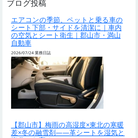
ブログ投稿
エアコンの季節、ペットと乗る車の
シート下部・サイドを清潔に｜車内
の空気とシート衛生｜郡山市・満山
自動車
2026/07/24
業務日誌
【郡山市】梅雨の高湿度×東北の寒暖
差×冬の融雪剤——革シートを湿気と