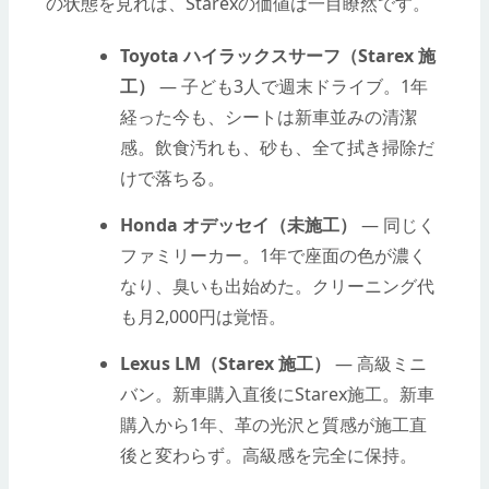
の状態を見れば、Starexの価値は一目瞭然です。
Toyota ハイラックスサーフ（Starex 施
工）
— 子ども3人で週末ドライブ。1年
経った今も、シートは新車並みの清潔
感。飲食汚れも、砂も、全て拭き掃除だ
けで落ちる。
Honda オデッセイ（未施工）
— 同じく
ファミリーカー。1年で座面の色が濃く
なり、臭いも出始めた。クリーニング代
も月2,000円は覚悟。
Lexus LM（Starex 施工）
— 高級ミニ
バン。新車購入直後にStarex施工。新車
購入から1年、革の光沢と質感が施工直
後と変わらず。高級感を完全に保持。