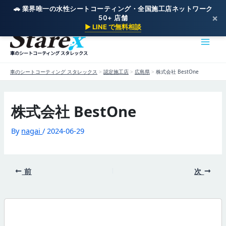
🚗 業界唯一の水性シートコーティング・全国施工店ネットワーク
×
50+ 店舗
内
▶ LINE で無料相談
容
を
車のシートコーティング スタレックス
ス
キ
車のシートコーティング スタレックス
>
認定施工店
>
広島県
>
株式会社 BestOne
ッ
プ
株式会社 BestOne
By
nagai
/
2024-06-29
前
次
-