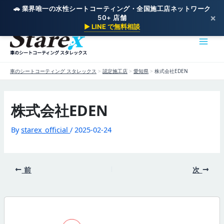
🚗 業界唯一の水性シートコーティング・全国施工店ネットワーク
×
50+ 店舗
内
▶ LINE で無料相談
容
を
車のシートコーティング スタレックス
ス
キ
車のシートコーティング スタレックス
>
認定施工店
>
愛知県
>
株式会社EDEN
ッ
プ
株式会社EDEN
By
starex_official
/
2025-02-24
前
次