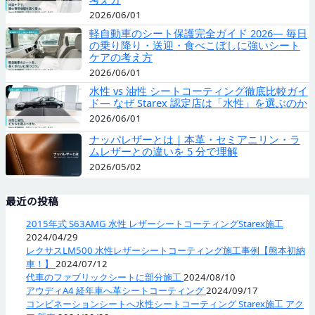
2026/06/01
軽自動車のシート保護完全ガイド 2026— 毎日
の乗り降り・送迎・食べこぼしに強いシート
ケアの考え方
2026/06/01
水性 vs 油性 シートコーティング徹底比較ガイ
ド— なぜ Starex 認定店は「水性」を選ぶのか
2026/06/01
ナッパレザーとは｜本革・セミアニリン・ラ
ムレザーとの違いを 5 分で理解
2026/05/02
最近の投稿
2015年式 S63AMG 水性 レザーシートコーティングStarex施工
2024/04/29
レクサスLM500 水性レザーシートコーティング施工事例【熊本初納
車！】
2024/07/12
代車のファブリックシートに部分施工
2024/08/10
アウディA4 経年車へ革シートコーティング
2024/09/17
コンビネーションシートへ水性シートコーティング Starex施工 アク