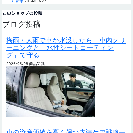
ア 新車
2024/09/22
このショップの投稿
ブログ投稿
梅雨・大雨で車が水没したら｜車内クリ
ーニングと「水性シートコーティン
グ」で守る
2026/06/28
商品知識
車の資産価値を高く保つ内装ケア戦略—