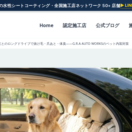
▶ L
一の水性シートコーティング・全国施工店ネットワーク 50+ 店舗
Home
認定施工店
公式ブログ
とのロングドライブで抜け毛・爪あと・体臭——G.R.A AUTO WORKSのペット内装対策