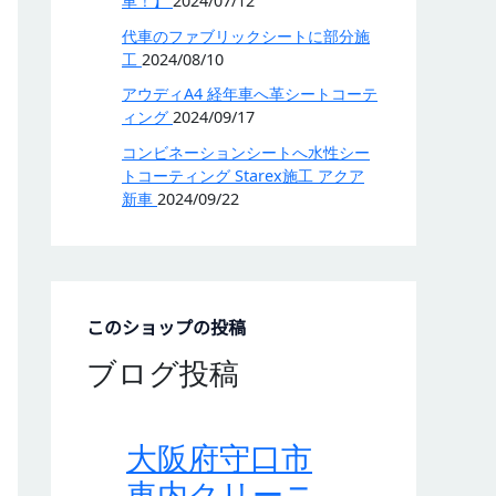
車！】
2024/07/12
代車のファブリックシートに部分施
工
2024/08/10
アウディA4 経年車へ革シートコーテ
ィング
2024/09/17
コンビネーションシートへ水性シー
トコーティング Starex施工 アクア
新車
2024/09/22
このショップの投稿
ブログ投稿
大阪府守口市
車内クリーニ