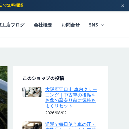
×
INE で無料相談
施工店ブログ
会社概要
お問合せ
SNS
このショップの投稿
大阪府守口市 車内クリー
ニング｜中古車の後席を
お盆の墓参り前に気持ち
よくリセット
2026/08/02
送迎で毎日使う車の汗・