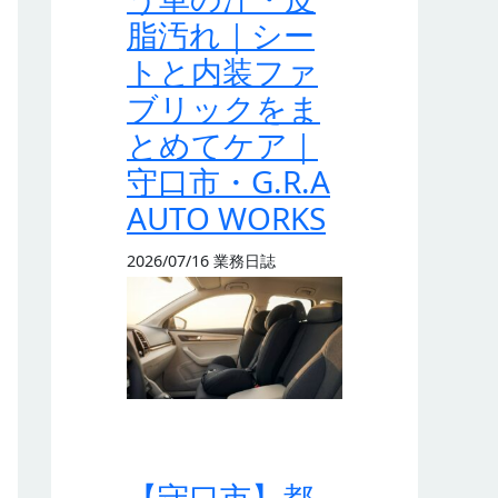
脂汚れ｜シー
トと内装ファ
ブリックをま
とめてケア｜
守口市・G.R.A
AUTO WORKS
2026/07/16
業務日誌
【守口市】都