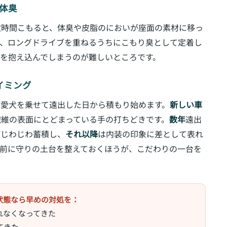
る体臭
数時間こもると、体臭や皮脂のにおいが座面の素材に移っ
も、ロングドライブを重ねるうちにこもり臭として定着し
を抱え込んでしまうのが難しいところです。
イミング
て愛犬を乗せて遠出した日から積もり始めます。
新しい車
繊維の表面にとどまっている手の打ちどきです。
数年
遠出
がじわじわ蓄積し、
それ以降
は内装の印象に差として表れ
る前に守りの土台を整えておくほうが、こだわりの一台を
状態なら早めの対処を：
れなくなってきた