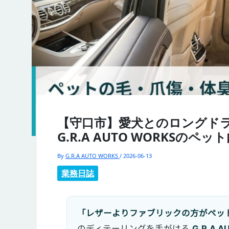
【守口市】愛犬とのロングド
G.R.A AUTO WORKSのペ
By
G.R.A AUTO WORKS
/
2026-06-13
業務日誌
「レザーよりファブリックの方がペッ
のディテーリングを手がける
G.R.A A