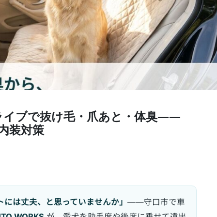
ライブで抜け毛・爪あと・体臭——
ット内装対策
トには丈夫、と思っていませんか」
——守口市で車
UTO WORKS
が、愛犬を助手席や後席に乗せて遠出