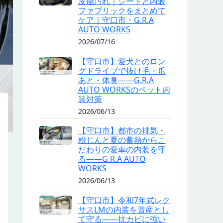
皮脂汚れ｜シートと内装
ファブリックをまとめて
ケア｜守口市・G.R.A
AUTO WORKS
2026/07/16
【守口市】愛犬とのロン
グドライブで抜け毛・爪
あと・体臭——G.R.A
AUTO WORKSのペット内
装対策
2026/06/13
【守口市】都市の排気・
粉じんと夏の蓄熱からこ
だわりの愛車の内装を守
る——G.R.A AUTO
WORKS
2026/06/13
【守口市】令和7年式レク
サスLMの内装を資産とし
て守る——抗カビに強い