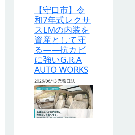
【守口市】令
和7年式レクサ
スLMの内装を
資産として守
る——抗カビ
に強いG.R.A
AUTO WORKS
2026/06/13
業務日誌