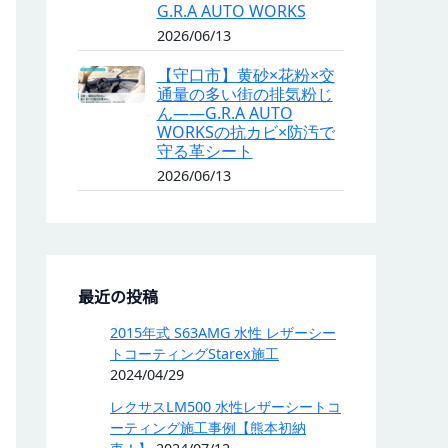
G.R.A AUTO WORKS
2026/06/13
【守口市】黄砂×花粉×交
通量の多い街の排気粉じ
ん——G.R.A AUTO
WORKSの抗カビ×防汚で
守る革シート
2026/06/13
最近の投稿
2015年式 S63AMG 水性 レザーシー
トコーティングStarex施工
2024/04/29
レクサスLM500 水性レザーシートコ
ーティング施工事例【熊本初納