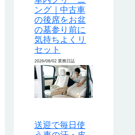
ング｜中古車
の後席をお盆
の墓参り前に
気持ちよくリ
セット
2026/08/02
業務日誌
送迎で毎日使
う車の汗・皮