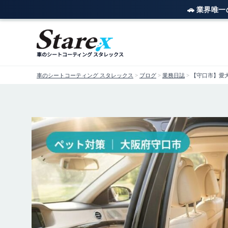
🚗 業界唯
内
容
を
車のシートコーティング スタレックス
ス
キ
車のシートコーティング スタレックス
>
ブログ
>
業務日誌
>
【守口市】愛犬
ッ
プ