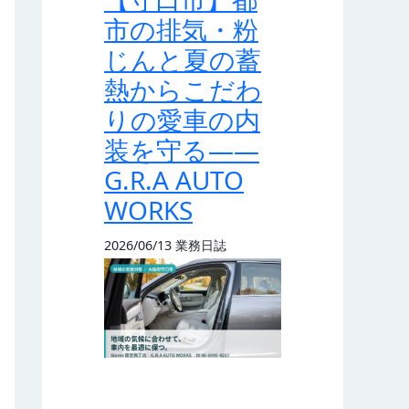
市の排気・粉
じんと夏の蓄
熱からこだわ
りの愛車の内
装を守る——
G.R.A AUTO
WORKS
2026/06/13
業務日誌