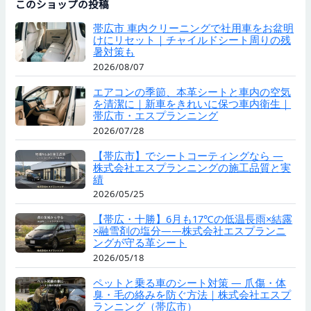
このショップの投稿
帯広市 車内クリーニングで社用車をお盆明
けにリセット｜チャイルドシート周りの残
暑対策も
2026/08/07
エアコンの季節、本革シートと車内の空気
を清潔に｜新車をきれいに保つ車内衛生｜
帯広市・エスプランニング
2026/07/28
【帯広市】でシートコーティングなら —
株式会社エスプランニングの施工品質と実
績
2026/05/25
【帯広・十勝】6月も17℃の低温長雨×結露
×融雪剤の塩分——株式会社エスプランニ
ングが守る革シート
2026/05/18
ペットと乗る車のシート対策 — 爪傷・体
臭・毛の絡みを防ぐ方法｜株式会社エスプ
ランニング（帯広市）