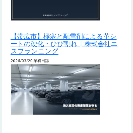
【帯広市】極寒と融雪剤による革シ
ートの硬化・ひび割れ | 株式会社エ
スプランニング
2026/03/20
業務日誌