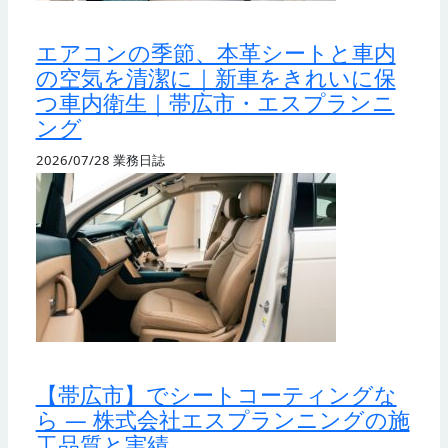
エアコンの季節、本革シートと車内
の空気を清潔に｜新車をきれいに保
つ車内衛生｜帯広市・エスプランニ
ング
2026/07/28
業務日誌
【帯広市】でシートコーティングな
ら — 株式会社エスプランニングの施
工品質と実績