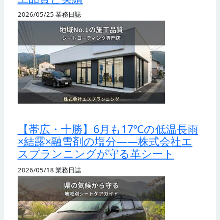
2026/05/25
業務日誌
【帯広・十勝】6月も17℃の低温長雨
×結露×融雪剤の塩分——株式会社エ
スプランニングが守る革シート
2026/05/18
業務日誌