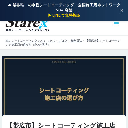
🚗 業界唯一の水性シートコーティング・全国施工店ネットワーク
×
50+ 店舗
内
▶ LINE で無料相談
容
を
車のシートコーティング スタレックス
ス
キ
車のシートコーティング スタレックス
>
ブログ
>
業務日誌
>
【帯広市】シートコーティ
ッ
ング施工店の選び方（5つの基準）
プ
【帯広市】シートコーティング施工店