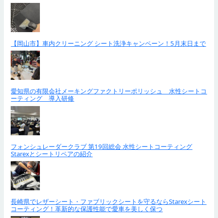
【岡山市】車内クリーニング シート洗浄キャンペーン！5月末日まで
愛知県の有限会社メーキングファクトリーポリッシュ 水性シートコ
ーティング 導入研修
フォンシュレーダークラブ 第19回総会 水性シートコーティング
Starexとシートリペアの紹介
長崎県でレザーシート・ファブリックシートを守るならStarexシート
コーティング！革新的な保護性能で愛車を美しく保つ