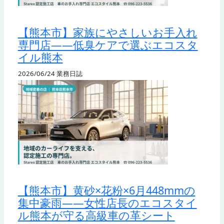
【熊本市】家族にやさしいお手入れ
専門店——低臭ケアで選ぶエコスタ
イル熊本
2026/06/24
業務日誌
【熊本市】黄砂×花粉×6月448mmの
集中豪雨——女性店長のエコスタイ
ル熊本が守る高級車の革シート