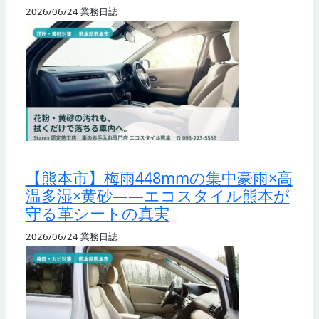
2026/06/24
業務日誌
【熊本市】梅雨448mmの集中豪雨×高
温多湿×黄砂——エコスタイル熊本が
守る革シートの真実
2026/06/24
業務日誌