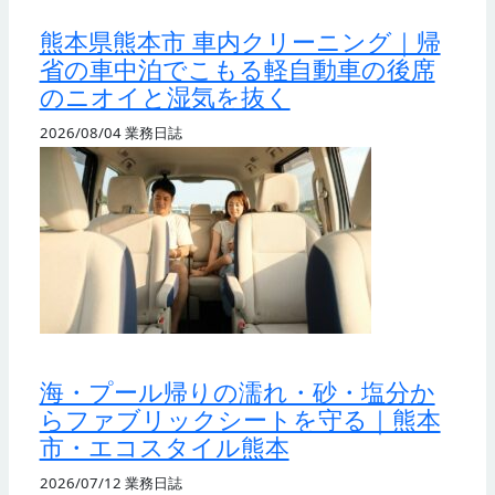
熊本県熊本市 車内クリーニング｜帰
省の車中泊でこもる軽自動車の後席
のニオイと湿気を抜く
2026/08/04
業務日誌
海・プール帰りの濡れ・砂・塩分か
らファブリックシートを守る｜熊本
市・エコスタイル熊本
2026/07/12
業務日誌