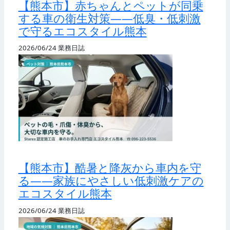
【熊本市】赤ちゃんとペットが同乗
する車の衛生対策——低臭・低刺激
で守るエコスタイル熊本
2026/06/24
業務日誌
【熊本市】酷暑と降灰から車内を守
る——家族にやさしい低刺激ケアの
エコスタイル熊本
2026/06/24
業務日誌