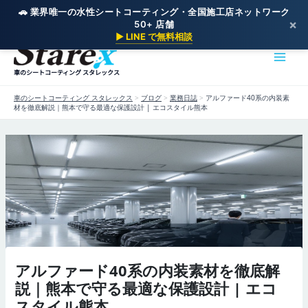
🚗 業界唯一の水性シートコーティング・全国施工店ネットワーク
×
50+ 店舗
内
▶ LINE で無料相談
容
を
車のシートコーティング スタレックス
ス
キ
車のシートコーティング スタレックス
>
ブログ
>
業務日誌
>
アルファード40系の内装素
ッ
材を徹底解説｜熊本で守る最適な保護設計 | エコスタイル熊本
プ
アルファード40系の内装素材を徹底解
説｜熊本で守る最適な保護設計 | エコ
スタイル熊本