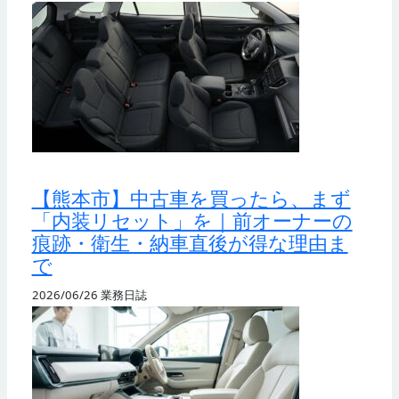
【熊本市】中古車を買ったら、まず
「内装リセット」を｜前オーナーの
痕跡・衛生・納車直後が得な理由ま
で
2026/06/26
業務日誌