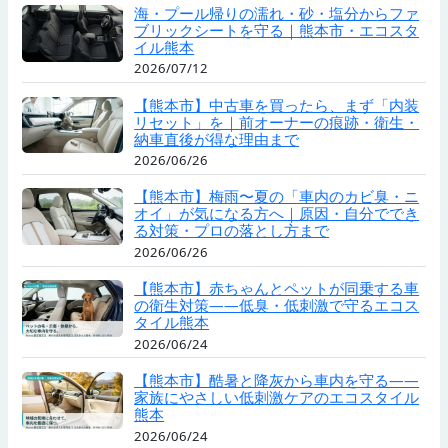
海・プール帰りの濡れ・砂・塩分からファ
ブリックシートを守る｜熊本市・エコスタ
イル熊本
2026/07/12
【熊本市】中古車を買ったら、まず「内装
リセット」を｜前オーナーの痕跡・衛生・
納車直後が得な理由まで
2026/06/26
【熊本市】梅雨〜夏の「車内のカビ臭・ニ
オイ」が気になる方へ｜原因・自分ででき
る対策・プロの落とし方まで
2026/06/26
【熊本市】赤ちゃんとペットが同乗する車
の衛生対策——低臭・低刺激で守るエコス
タイル熊本
2026/06/24
【熊本市】酷暑と降灰から車内を守る——
家族にやさしい低刺激ケアのエコスタイル
熊本
2026/06/24