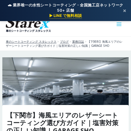
🚗 業界唯一の水性シートコーティング・全国施工店ネットワーク
×
50+ 店舗
内
▶ LINE で無料相談
容
を
車のシートコーティング スタレックス
ス
キ
車のシートコーティング スタレックス
>
ブログ
>
業務日誌
>
【下関市】海風エリアのレ
ッ
ザーシートコーティング選び方ガイド｜塩害対策の正しい知識 | GARAGE SHO
プ
【下関市】海風エリアのレザーシート
コーティング選び方ガイド｜塩害対策
の正しい知識 | GARAGE SHO