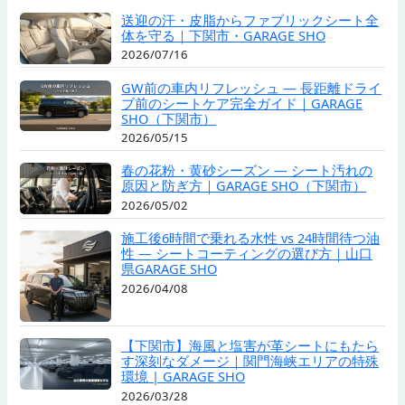
送迎の汗・皮脂からファブリックシート全
体を守る｜下関市・GARAGE SHO
2026/07/16
GW前の車内リフレッシュ — 長距離ドライ
ブ前のシートケア完全ガイド｜GARAGE
SHO（下関市）
2026/05/15
春の花粉・黄砂シーズン — シート汚れの
原因と防ぎ方｜GARAGE SHO（下関市）
2026/05/02
施工後6時間で乗れる水性 vs 24時間待つ油
性 — シートコーティングの選び方｜山口
県GARAGE SHO
2026/04/08
【下関市】海風と塩害が革シートにもたら
す深刻なダメージ｜関門海峡エリアの特殊
環境 | GARAGE SHO
2026/03/28