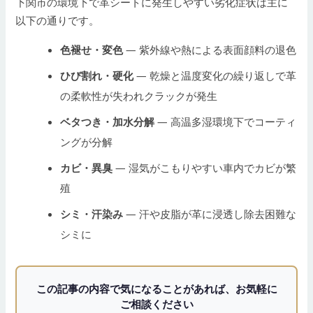
下関市の環境下で革シートに発生しやすい劣化症状は主に
以下の通りです。
色褪せ・変色
— 紫外線や熱による表面顔料の退色
ひび割れ・硬化
— 乾燥と温度変化の繰り返しで革
の柔軟性が失われクラックが発生
ベタつき・加水分解
— 高温多湿環境下でコーティ
ングが分解
カビ・異臭
— 湿気がこもりやすい車内でカビが繁
殖
シミ・汗染み
— 汗や皮脂が革に浸透し除去困難な
シミに
この記事の内容で気になることがあれば、お気軽に
ご相談ください