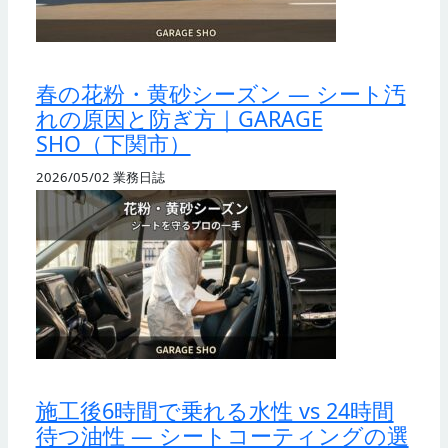
春の花粉・黄砂シーズン — シート汚
れの原因と防ぎ方｜GARAGE
SHO（下関市）
2026/05/02
業務日誌
施工後6時間で乗れる水性 vs 24時間
待つ油性 — シートコーティングの選