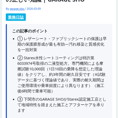
By
garage-sho
/
2026-03-09
業務日誌
この記事のポイント
① レザーシート・ファブリックシートの保護は早
期の保護膜形成が最も有効—汚れ移染と質感劣化
を一括対策
② Starex水性シートコーティングは特許第
6033974号取得の二液型処方。専門機関による摩
擦試験10,000回（1日10回の乗降を想定した理論
値）をクリアし、約3年間の耐久目安です（※試験
データに基づく理論値であり、実際の耐久期間は
ご使用環境や乗車頻度により異なります）（施工
後6時間で乗車可能）
③ 下関市のGARAGE SHOがStarex認定施工店とし
て地域特性を踏まえた施工とアフターケアを承り
ます