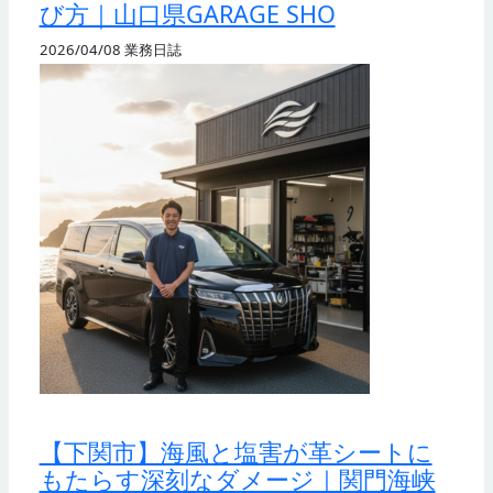
び方｜山口県GARAGE SHO
2026/04/08
業務日誌
【下関市】海風と塩害が革シートに
もたらす深刻なダメージ｜関門海峡