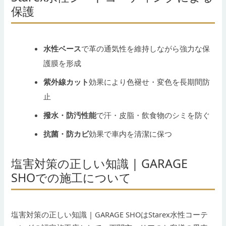
保護
水性ベース
で革の通気性を維持しながら強力な保
護膜を形成
紫外線カット
効果により色褪せ・変色を長期間防
止
撥水・防汚性能
で汗・皮脂・飲食物のシミを防ぐ
抗菌・防カビ
効果で車内を清潔に保つ
塩害対策の正しい知識 | GARAGE
SHOでの施工について
塩害対策の正しい知識 | GARAGE SHOはStarex水性コーテ