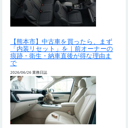
【熊本市】中古車を買ったら、まず
「内装リセット」を｜前オーナーの
痕跡・衛生・納車直後が得な理由ま
で
2026/06/26
業務日誌