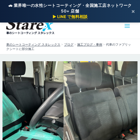
🚗 業界唯一の水性シートコーティング・全国施工店ネットワーク
×
50+ 店舗
内
▶ LINE で無料相談
容
を
車のシートコーティング スタレックス
ス
キ
車のシートコーティング スタレックス
>
ブログ
>
施工ブログ・事例
>
代車のファブリッ
ッ
クシートに部分施工
プ