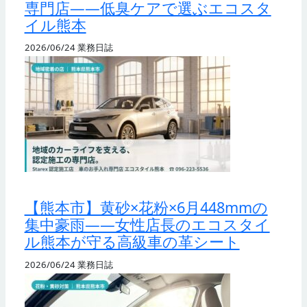
専門店——低臭ケアで選ぶエコスタ
イル熊本
2026/06/24
業務日誌
【熊本市】黄砂×花粉×6月448mmの
集中豪雨——女性店長のエコスタイ
ル熊本が守る高級車の革シート
2026/06/24
業務日誌