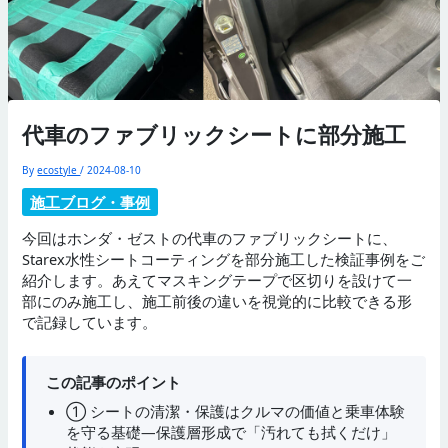
代車のファブリックシートに部分施工
By
ecostyle
/
2024-08-10
施工ブログ・事例
今回はホンダ・ゼストの代車のファブリックシートに、
Starex水性シートコーティングを部分施工した検証事例をご
紹介します。あえてマスキングテープで区切りを設けて一
部にのみ施工し、施工前後の違いを視覚的に比較できる形
で記録しています。
この記事のポイント
① シートの清潔・保護はクルマの価値と乗車体験
を守る基礎—保護層形成で「汚れても拭くだけ」