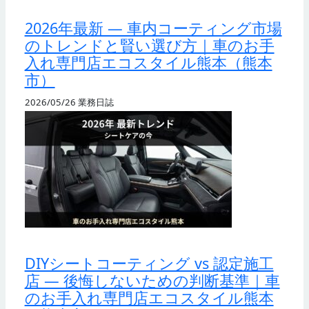
2026年最新 — 車内コーティング市場
のトレンドと賢い選び方｜車のお手
入れ専門店エコスタイル熊本（熊本
市）
2026/05/26
業務日誌
DIYシートコーティング vs 認定施工
店 — 後悔しないための判断基準｜車
のお手入れ専門店エコスタイル熊本