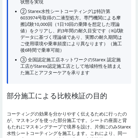
状態を実現
② Starex水性シートコーティングは特許第
6033974号取得の二液型処方。専門機関による摩
擦試験10,000回（1日10回の乗降を想定した理論
値）をクリアし、約3年間の耐久目安です（※試験
データに基づく理論値であり、実際の耐久期間は
ご使用環境や乗車頻度により異なります）（施工
後6時間で乗車可能）
③ 全国認定施工店ネットワークのStarex 認定施
工店がStarex認定施工店として地域特性を踏まえ
た施工とアフターケアを承ります
部分施工による比較検証の目的
コーティングの効果を分かりやすく伝えるために行ったの
が、マスキングを使った部分施工です。シートの座面と背
もたれにマスキングテープで境界を設け、片側にのみStarex
水性シートコーティングを施工します。これにより、同一