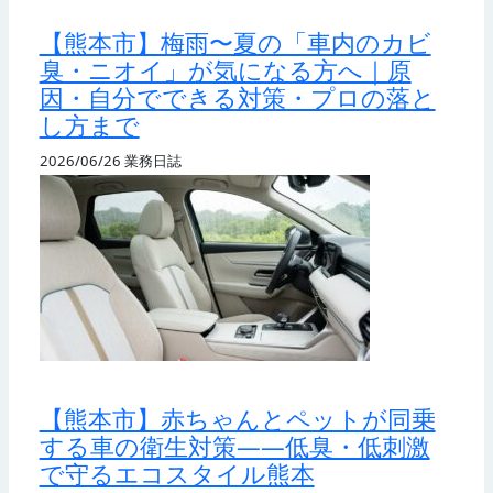
【熊本市】梅雨〜夏の「車内のカビ
臭・ニオイ」が気になる方へ｜原
因・自分でできる対策・プロの落と
し方まで
2026/06/26
業務日誌
【熊本市】赤ちゃんとペットが同乗
する車の衛生対策——低臭・低刺激
で守るエコスタイル熊本