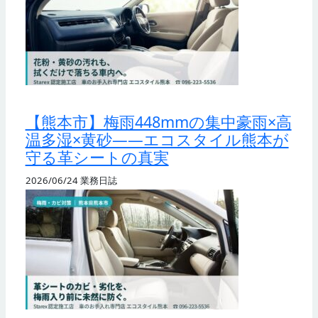
【熊本市】梅雨448mmの集中豪雨×高
温多湿×黄砂——エコスタイル熊本が
守る革シートの真実
2026/06/24
業務日誌