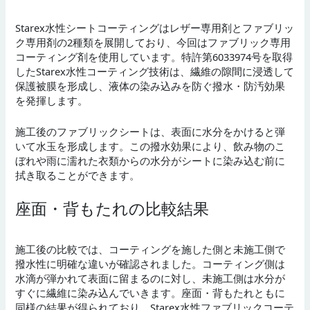
Starex水性シートコーティングはレザー専用剤とファブリッ
ク専用剤の2種類を展開しており、今回はファブリック専用
コーティング剤を使用しています。特許第6033974号を取得
したStarex水性コーティング技術は、繊維の隙間に浸透して
保護被膜を形成し、液体の染み込みを防ぐ撥水・防汚効果
を発揮します。
施工後のファブリックシートは、表面に水分をかけると弾
いて水玉を形成します。この撥水効果により、飲み物のこ
ぼれや雨に濡れた衣類からの水分がシートに染み込む前に
拭き取ることができます。
座面・背もたれの比較結果
施工後の比較では、コーティングを施した側と未施工側で
撥水性に明確な違いが確認されました。コーティング側は
水滴が弾かれて表面に留まるのに対し、未施工側は水分が
すぐに繊維に染み込んでいきます。座面・背もたれともに
同様の結果が得られており、Starex水性ファブリックコーテ