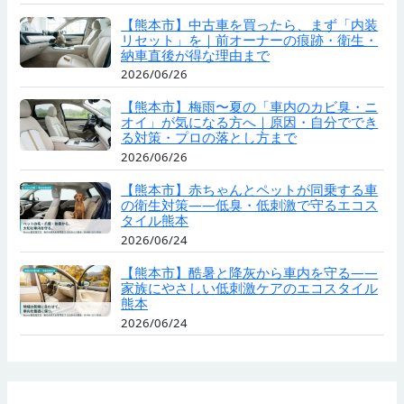
【熊本市】中古車を買ったら、まず「内装
リセット」を｜前オーナーの痕跡・衛生・
納車直後が得な理由まで
2026/06/26
【熊本市】梅雨〜夏の「車内のカビ臭・ニ
オイ」が気になる方へ｜原因・自分ででき
る対策・プロの落とし方まで
2026/06/26
【熊本市】赤ちゃんとペットが同乗する車
の衛生対策——低臭・低刺激で守るエコス
タイル熊本
2026/06/24
【熊本市】酷暑と降灰から車内を守る——
家族にやさしい低刺激ケアのエコスタイル
熊本
2026/06/24