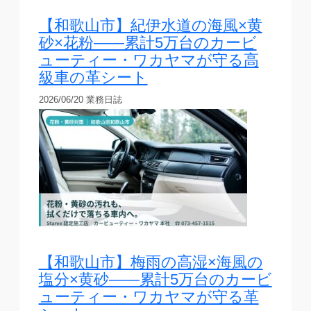
【和歌山市】紀伊水道の海風×黄
砂×花粉——累計5万台のカービ
ューティー・ワカヤマが守る高
級車の革シート
2026/06/20
業務日誌
【和歌山市】梅雨の高湿×海風の
塩分×黄砂——累計5万台のカービ
ューティー・ワカヤマが守る革