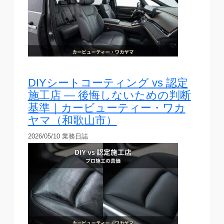
DIYシートコーティング vs 認定
施工店 — 後悔しないための判断
基準｜カービューティー・ワカ
ヤマ（和歌山市）
2026/05/10
業務日誌