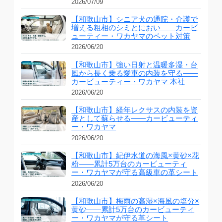
2026/07/09
【和歌山市】シニア犬の通院・介護で
増える粗相のシミとにおい——カービ
ューティー・ワカヤマのペット対策
2026/06/20
【和歌山市】強い日射と温暖多湿・台
風から長く乗る愛車の内装を守る——
カービューティー・ワカヤマ 本社
2026/06/20
【和歌山市】経年レクサスの内装を資
産として蘇らせる——カービューティ
ー・ワカヤマ
2026/06/20
【和歌山市】紀伊水道の海風×黄砂×花
粉——累計5万台のカービューティ
ー・ワカヤマが守る高級車の革シート
2026/06/20
【和歌山市】梅雨の高湿×海風の塩分×
黄砂——累計5万台のカービューティ
ー・ワカヤマが守る革シート