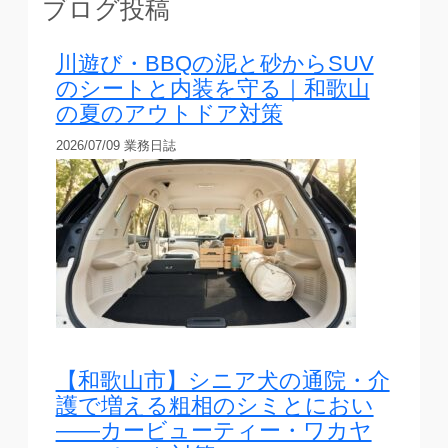
ブログ投稿
川遊び・BBQの泥と砂からSUV
のシートと内装を守る｜和歌山
の夏のアウトドア対策
2026/07/09
業務日誌
【和歌山市】シニア犬の通院・介
護で増える粗相のシミとにおい
——カービューティー・ワカヤ