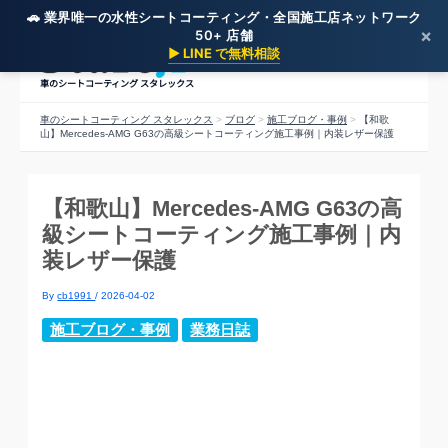
🚗 業界唯一の水性シートコーティング・全国施工店ネットワーク
内
×
50+ 店舗
▶ LINE で無料相談
容
を
車のシートコーティング スタレックス
ス
車のシートコーティング スタレックス
>
ブログ
>
施工ブログ・事例
>
【和歌
キ
山】Mercedes-AMG G63の高級シートコーティング施工事例｜内装レザー保護
ッ
プ
【和歌山】Mercedes-AMG G63の高
級シートコーティング施工事例｜内
装レザー保護
By
cb1991
/
2026-04-02
施工ブログ・事例
業務日誌