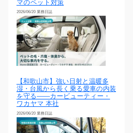
マのペット対策
2026/06/20
業務日誌
【和歌山市】強い日射と温暖多
湿・台風から長く乗る愛車の内装
を守る——カービューティー・
ワカヤマ 本社
2026/06/20
業務日誌