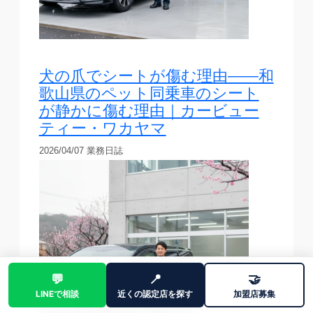
犬の爪でシートが傷む理由——和
歌山県のペット同乗車のシート
が静かに傷む理由｜カービュー
ティー・ワカヤマ
2026/04/07
業務日誌
💬
📍
🤝
LINEで相談
近くの認定店を探す
加盟店募集