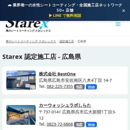
🚗 業界唯一の水性シートコーティング・全国施工店ネットワーク
×
50+ 店舗
内
▶ LINE で無料相談
容
を
車のシートコーティング スタレックス
ス
キ
車のシートコーティング スタレックス
>
認定施工店
>
広島県
ッ
プ
Starex 認定施工店 - 広島県
株式会社 BestOne
広島県広島市安佐南区八木4丁目 14-7
Tel.
082-225-7355
地図
Web
カーウォッシュラボしらた
〒737-0141 広島県呉市広大新開1丁目3-
12
Tel.
0823-72-6868
地図
Web