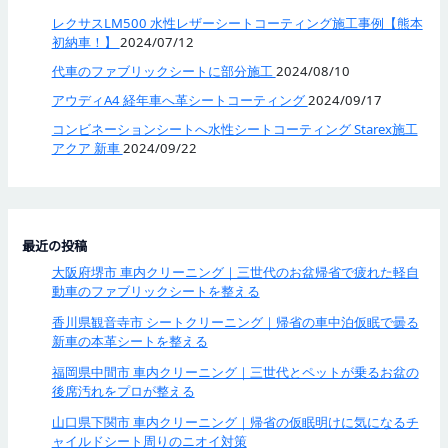
レクサスLM500 水性レザーシートコーティング施工事例【熊本
初納車！】
2024/07/12
代車のファブリックシートに部分施工
2024/08/10
アウディA4 経年車へ革シートコーティング
2024/09/17
コンビネーションシートへ水性シートコーティング Starex施工
アクア 新車
2024/09/22
最近の投稿
大阪府堺市 車内クリーニング｜三世代のお盆帰省で疲れた軽自
動車のファブリックシートを整える
香川県観音寺市 シートクリーニング｜帰省の車中泊仮眠で曇る
新車の本革シートを整える
福岡県中間市 車内クリーニング｜三世代とペットが乗るお盆の
後席汚れをプロが整える
山口県下関市 車内クリーニング｜帰省の仮眠明けに気になるチ
ャイルドシート周りのニオイ対策