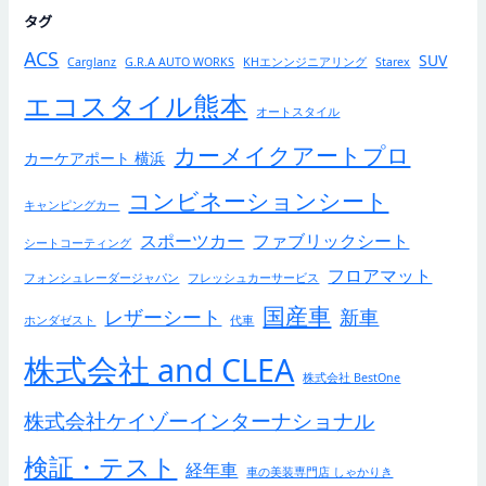
タグ
ACS
SUV
Carglanz
G.R.A AUTO WORKS
KHエンンジニアリング
Starex
エコスタイル熊本
オートスタイル
カーメイクアートプロ
カーケアポート 横浜
コンビネーションシート
キャンピングカー
スポーツカー
ファブリックシート
シートコーティング
フロアマット
フォンシュレーダージャパン
フレッシュカーサービス
国産車
レザーシート
新車
ホンダゼスト
代車
株式会社 and CLEA
株式会社 BestOne
株式会社ケイゾーインターナショナル
検証・テスト
経年車
車の美装専門店 しゃかりき