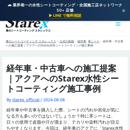
🚗 業界唯一の水性シートコーティング・全国施工店ネットワーク
×
50+ 店舗
内
▶ LINE で無料相談
容
を
車のシートコーティング スタレックス
ス
キ
車のシートコーティング スタレックス
>
公式の投稿
>
経年車
,
革シート
>
経年車・中古車
ッ
への施工提案｜アクアへのStarex水性シートコーティング施工事例
プ
経年車・中古車への施工提案
｜アクアへのStarex水性シー
トコーティング施工事例
By
starex_official
/
2024-08-08
経年車や中古車を購入した際、シートの汚れや劣化が気に
なる方も多いのではないでしょうか？特に革シートは、
日々の使用で皮脂や汗が溜まり、テカリや染料汚れが目立
ちやすくなります。今回は、経年車のアクアに「Starex水性