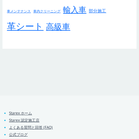
輸入車
部分施工
車メンテナンス
車内クリーニング
革シート
高級車
Starex ホーム
Starex 認定施工店
よくある質問と回答 (FAQ)
公式ブログ