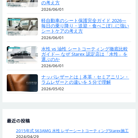
の考え方
2026/06/01
軽自動車のシート保護完全ガイド 2026—
毎日の乗り降り・送迎・食べこぼしに強い
シートケアの考え方
2026/06/01
水性 vs 油性 シートコーティング徹底比較
ガイド— なぜ Starex 認定店は「水性」を
選ぶのか
2026/06/01
ナッパレザーとは｜本革・セミアニリン・
ラムレザーとの違いを 5 分で理解
2026/05/02
最近の投稿
2015年式 S63AMG 水性 レザーシートコーティングStarex施工
2024/04/29