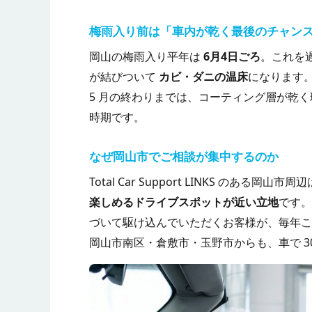
梅雨入り前は「車内が乾く最後のチャン
岡山の梅雨入り平年は
6月4日ごろ
。これを過
が結びついて
カビ・ダニの温床
になります
5 月の終わりまでは、コーティング層が乾
時期です。
なぜ岡山市でご相談が集中するのか
Total Car Support LINKS のあ
楽しめるドライブスポットが近い立地
です。
づいて駆け込んでいただくお客様が、毎年こ
岡山市南区・倉敷市・玉野市からも、車で 3