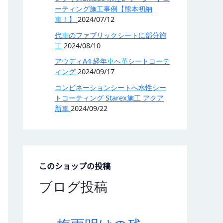
ーティング施工事例【熊本初納
車！】
2024/07/12
代車のファブリックシートに部分施
工
2024/08/10
アウディA4 経年車へ革シートコーテ
ィング
2024/09/17
コンビネーションシートへ水性シー
トコーティング Starex施工 アクア
新車
2024/09/22
このショップの投稿
ブログ投稿