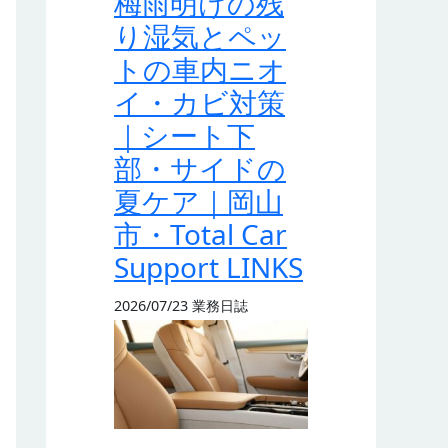
梅雨明けの残
り湿気とペッ
トの車内ニオ
イ・カビ対策
｜シート下
部・サイドの
夏ケア｜岡山
市・Total Car
Support LINKS
2026/07/23
業務日誌