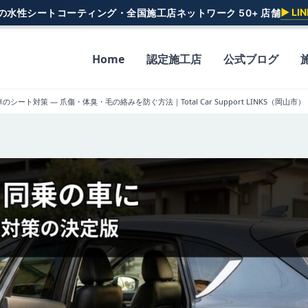
▶ L
一の水性シートコーティング・全国施工店ネットワーク 50+ 店舗
Home
認定施工店
公式ブログ
シート対策 — 爪傷・体臭・毛の絡みを防ぐ方法｜Total Car Support LINKS（岡山市）