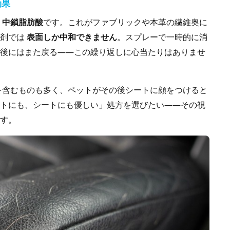
効果
る
中鎖脂肪酸
です。これがファブリックや本革の繊維奥に
性剤では
表面しか中和できません
。スプレーで一時的に消
後にはまた戻る——この繰り返しに心当たりはありませ
を含むものも多く、ペットがその後シートに顔をつけると
トにも、シートにも優しい」処方を選びたい——その視
す。