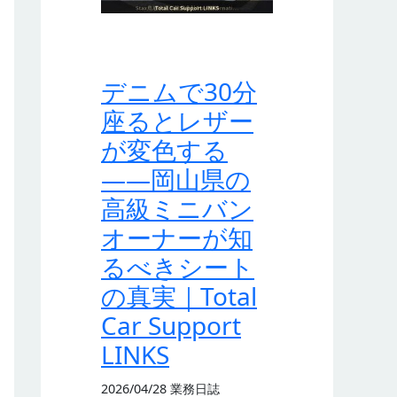
デニムで30分
座るとレザー
が変色する
——岡山県の
高級ミニバン
オーナーが知
るべきシート
の真実｜Total
Car Support
LINKS
2026/04/28
業務日誌