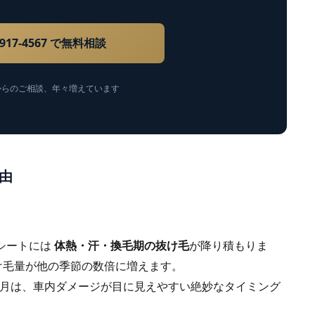
-2917-4567 で無料相談
からのご相談、年々増えています
理由
シートには
体熱・汗・換毛期の抜け毛
が降り積もりま
け毛量が他の季節の数倍に増えます。
—5 月は、車内ダメージが目に見えやすい絶妙なタイミング