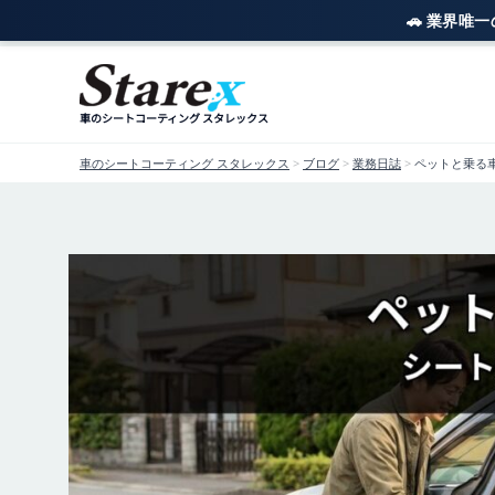
🚗 業界唯
内
容
を
車のシートコーティング スタレックス
ス
キ
車のシートコーティング スタレックス
>
ブログ
>
業務日誌
>
ペットと乗る車の
ッ
プ