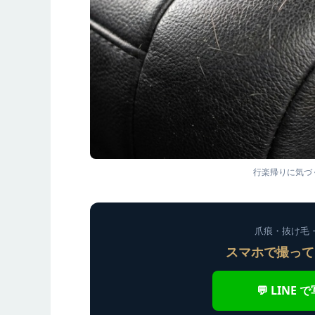
行楽帰りに気づ
爪痕・抜け毛・
スマホで撮って
💬 LINE