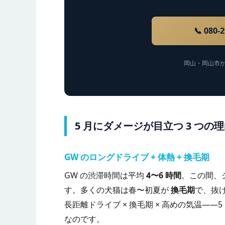
📞 080
岡山・岡山市
5 月にダメージが目立つ 3 つの
GW のロングドライブ + 体熱 + 換毛期
GW の渋滞時間は平均
4〜6 時間
。この間、
す。多くの犬猫は春〜初夏が
換毛期
で、抜
長距離ドライブ × 換毛期 × 高めの気温—
なのです。