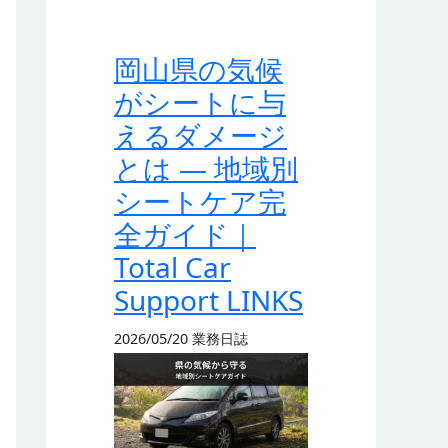
岡山県の気候
がシートに与
えるダメージ
とは — 地域別
シートケア完
全ガイド｜
Total Car
Support LINKS
2026/05/20
業務日誌