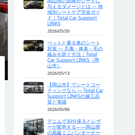
岡山県の気候がシートに
与えるダメージとは — 地
域別シートケア完全ガイ
ド｜Total Car Support
LINKS
2026/05/20
ペットと乗る車のシート
対策 — 爪傷・体臭・毛の
絡みを防ぐ方法｜Total
Car Support LINKS（岡
山市）
2026/05/13
【岡山市】でシートコー
ティングなら — Total Car
Support LINKSの施工品
質と実績
2026/05/06
デニムで30分座るとレザ
ーが変色する——岡山県
の高級ミニバンオーナー