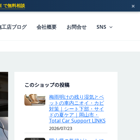
×
INE で無料相談
施工店ブログ
会社概要
お問合せ
SNS
このショップの投稿
梅雨明けの残り湿気とペ
ットの車内ニオイ・カビ
対策｜シート下部・サイ
ドの夏ケア｜岡山市・
Total Car Support LINKS
2026/07/23