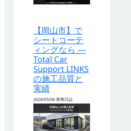
【岡山市】で
シートコーテ
ィングなら —
Total Car
Support LINKS
の施工品質と
実績
2026/05/06
業務日誌