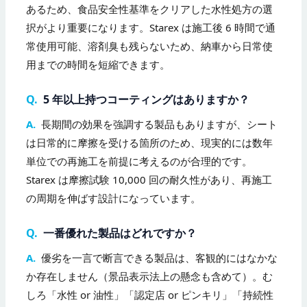
あるため、食品安全性基準をクリアした水性処方の選
択がより重要になります。Starex は施工後 6 時間で通
常使用可能、溶剤臭も残らないため、納車から日常使
用までの時間を短縮できます。
Q.
5 年以上持つコーティングはありますか？
A.
長期間の効果を強調する製品もありますが、シート
は日常的に摩擦を受ける箇所のため、現実的には数年
単位での再施工を前提に考えるのが合理的です。
Starex は摩擦試験 10,000 回の耐久性があり、再施工
の周期を伸ばす設計になっています。
Q.
一番優れた製品はどれですか？
A.
優劣を一言で断言できる製品は、客観的にはなかな
か存在しません（景品表示法上の懸念も含めて）。む
しろ「水性 or 油性」「認定店 or ピンキリ」「持続性