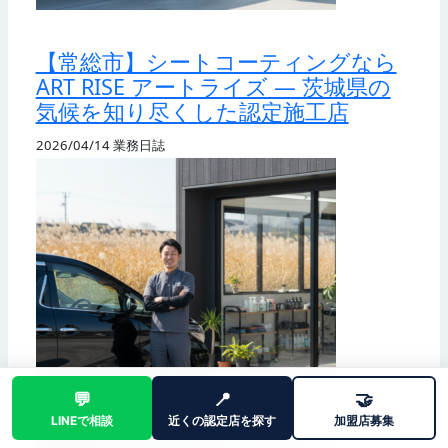
【常総市】シートコーティングなら
ART RISE アートライズ — 茨城県の
気候を知り尽くした認定施工店
2026/04/14
業務日誌
💬
📍
🤝
LINEで相談
近くの認定店を探す
加盟店募集