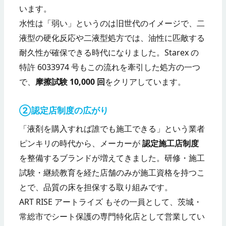
います。
水性は「弱い」というのは旧世代のイメージで、二
液型の硬化反応や二液型処方では、油性に匹敵する
耐久性が確保できる時代になりました。Starex の
特許 6033974 号もこの流れを牽引した処方の一つ
で、
摩擦試験 10,000 回
をクリアしています。
②認定店制度の広がり
「液剤を購入すれば誰でも施工できる」という業者
ピンキリの時代から、メーカーが
認定施工店制度
を整備するブランドが増えてきました。研修・施工
試験・継続教育を経た店舗のみが施工資格を持つこ
とで、品質の床を担保する取り組みです。
ART RISE アートライズ もその一員として、茨城・
常総市でシート保護の専門特化店として営業してい