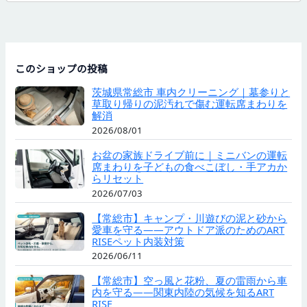
このショップの投稿
茨城県常総市 車内クリーニング｜墓参りと
草取り帰りの泥汚れで傷む運転席まわりを
解消
2026/08/01
お盆の家族ドライブ前に｜ミニバンの運転
席まわりを子どもの食べこぼし・手アカか
らリセット
2026/07/03
【常総市】キャンプ・川遊びの泥と砂から
愛車を守る——アウトドア派のためのART
RISEペット内装対策
2026/06/11
【常総市】空っ風と花粉、夏の雷雨から車
内を守る——関東内陸の気候を知るART
RISE