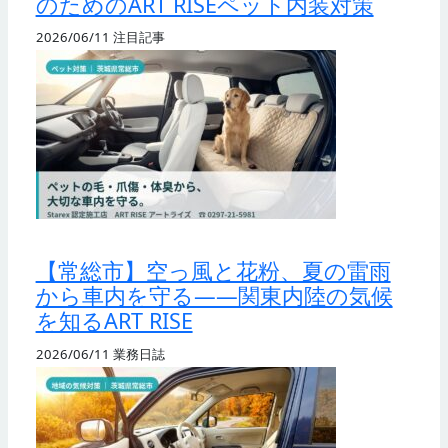
のためのART RISEペット内装対策
2026/06/11
注目記事
【常総市】空っ風と花粉、夏の雷雨
から車内を守る——関東内陸の気候
を知るART RISE
2026/06/11
業務日誌