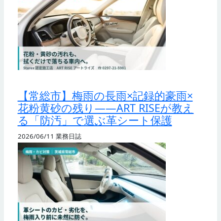
【常総市】梅雨の長雨×記録的豪雨×
花粉黄砂の残り——ART RISEが教え
る「防汚」で選ぶ革シート保護
2026/06/11
業務日誌