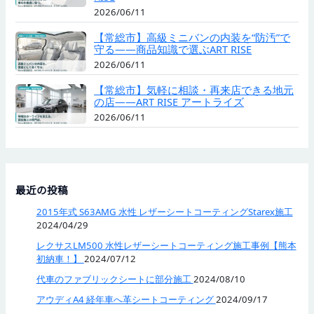
2026/06/11
【常総市】高級ミニバンの内装を“防汚”で
守る——商品知識で選ぶART RISE
2026/06/11
【常総市】気軽に相談・再来店できる地元
の店——ART RISE アートライズ
2026/06/11
最近の投稿
2015年式 S63AMG 水性 レザーシートコーティングStarex施工
2024/04/29
レクサスLM500 水性レザーシートコーティング施工事例【熊本
初納車！】
2024/07/12
代車のファブリックシートに部分施工
2024/08/10
アウディA4 経年車へ革シートコーティング
2024/09/17