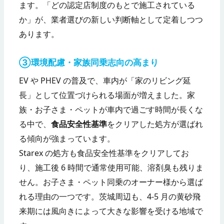
ます。「どの認定店制度のもとで施工されている
か」が、業者選びの新しい判断軸として定着しつつ
あります。
③環境配慮・家族同乗志向の高まり
EV や PHEV の普及で、車内が「家のリビング延
長」として位置づけられる場面が増えました。家
族・お子さま・ペットが車内で過ごす時間が長くな
る中で、
食品安全性基準
をクリアした処方が選ばれ
る傾向が強まっています。
Starex の処方も食品安全性基準をクリアしてお
り、施工後 6 時間で通常使用可能、溶剤臭も残りま
せん。お子さま・ペット同乗のオーナー様から選ば
れる理由の一つです。茨城周辺も、4-5 月の黄砂飛
来期には風向きによって大きな影響を受ける地域で