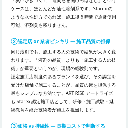
「臭いがきつくて 1 週間窓を開けっぱなし」という
ケースは、ほとんどが油性溶剤系です。Starex の
ような水性処方であれば、施工後 6 時間で通常使用
可能、溶剤臭も残りません。
②認定店 or 業者ピンキリ — 施工品質の担保
同じ液剤でも、施工する人の技術で結果が大きく変
わります。「液剤の品質」よりも「施工する人の技
術」が重要というのが、現場の経験則です。
認定施工店制度のあるブランドを選び、その認定を
受けた店舗で施工することが、品質の床を担保する
最もシンプルな方法です。ART RISE アートライズ
も Starex 認定施工店として、研修・施工試験・継
続教育を経た技術者が施工を担当します。
③価格 vs 持続性 — 長期コストで判断する