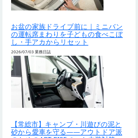
お盆の家族ドライブ前に｜ミニバン
の運転席まわりを子どもの食べこぼ
し・手アカからリセット
2026/07/03
業務日誌
【常総市】キャンプ・川遊びの泥と
砂から愛車を守る——アウトドア派