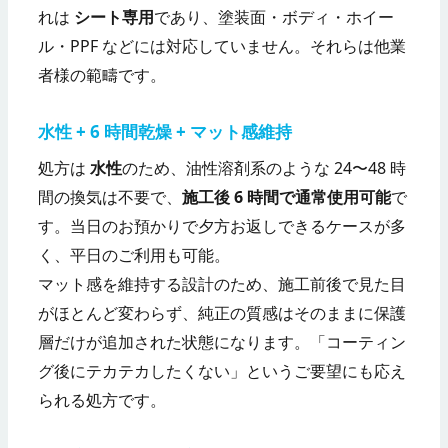
れは
シート専用
であり、塗装面・ボディ・ホイー
ル・PPF などには対応していません。それらは他業
者様の範疇です。
水性 + 6 時間乾燥 + マット感維持
処方は
水性
のため、油性溶剤系のような 24〜48 時
間の換気は不要で、
施工後 6 時間で通常使用可能
で
す。当日のお預かりで夕方お返しできるケースが多
く、平日のご利用も可能。
マット感を維持する設計のため、施工前後で見た目
がほとんど変わらず、純正の質感はそのままに保護
層だけが追加された状態になります。「コーティン
グ後にテカテカしたくない」というご要望にも応え
られる処方です。