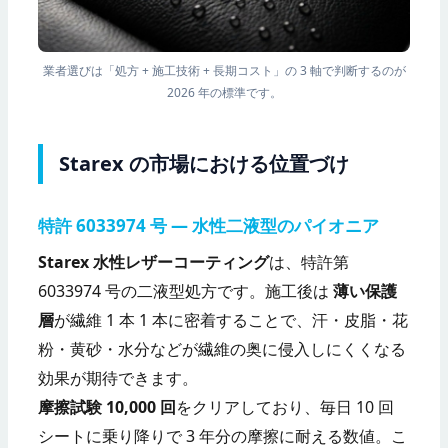
業者選びは「処方 + 施工技術 + 長期コスト」の 3 軸で判断するのが
2026 年の標準です。
Starex の市場における位置づけ
特許 6033974 号 — 水性二液型のパイオニア
Starex 水性レザーコーティング
は、特許第
6033974 号の二液型処方です。施工後は
薄い保護
層
が繊維 1 本 1 本に密着することで、汗・皮脂・花
粉・黄砂・水分などが繊維の奥に侵入しにくくなる
効果が期待できます。
摩擦試験 10,000 回
をクリアしており、毎日 10 回
シートに乗り降りで 3 年分の摩擦に耐える数値。こ