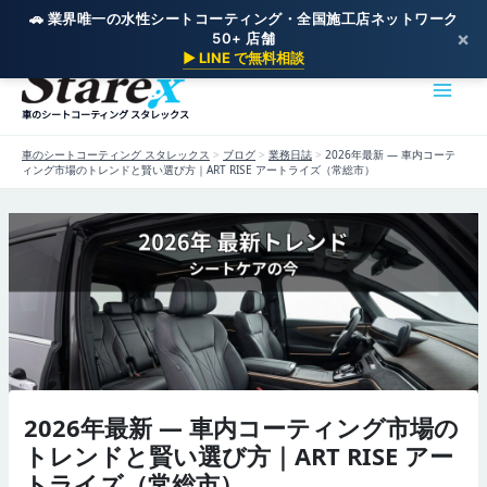
🚗 業界唯一の水性シートコーティング・全国施工店ネットワーク
×
50+ 店舗
内
▶ LINE で無料相談
容
を
車のシートコーティング スタレックス
ス
キ
車のシートコーティング スタレックス
>
ブログ
>
業務日誌
>
2026年最新 — 車内コーテ
ッ
ィング市場のトレンドと賢い選び方｜ART RISE アートライズ（常総市）
プ
2026年最新 — 車内コーティング市場の
トレンドと賢い選び方｜ART RISE アー
トライズ（常総市）