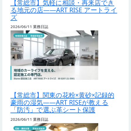
【常総市】気軽に相談・再来店でき
る地元の店——ART RISE アートライ
ズ
2026/06/11
業務日誌
【常総市】関東の花粉×黄砂×記録的
豪雨の湿気——ART RISEが教える
「防汚」で選ぶ革シート保護
2026/06/11
業務日誌