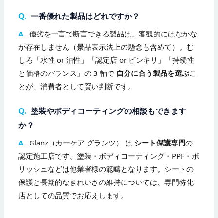
Q.
一番優れた製品はどれですか？
A.
優劣を一言で断言できる製品は、客観的にはなかな
か存在しません（景品表示法上の懸念も含めて）。む
しろ「水性 or 油性」「認定店 or ピンキリ」「持続性
と価格のバランス」の 3 軸で
自分に合う製品を選ぶ
こ
とが、消費者として賢い判断です。
Q.
塗装やボディコーティングの相談もできます
か？
A.
Glanz（カーケア グランツ） は
シート保護専門
の
認定施工店です。塗装・ボディコーティング・PPF・ポ
リッシュなどは他業者様の範疇となります。シートの
保護と長期的なきれいさの維持については、専門特化
店としての品質でお応えします。