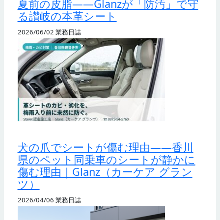
夏前の皮脂——Glanzが「防汚」で守
る讃岐の本革シート
2026/06/02
業務日誌
犬の爪でシートが傷む理由——香川
県のペット同乗車のシートが静かに
傷む理由｜Glanz（カーケア グラン
ツ）
2026/04/06
業務日誌