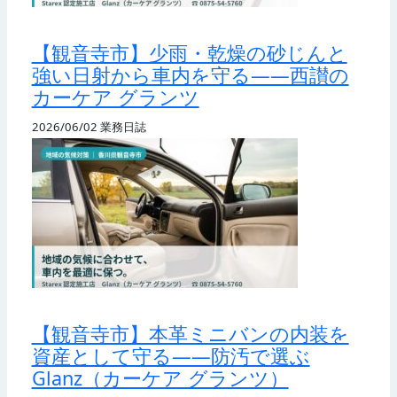
【観音寺市】少雨・乾燥の砂じんと
強い日射から車内を守る——西讃の
カーケア グランツ
2026/06/02
業務日誌
【観音寺市】本革ミニバンの内装を
資産として守る——防汚で選ぶ
Glanz（カーケア グランツ）