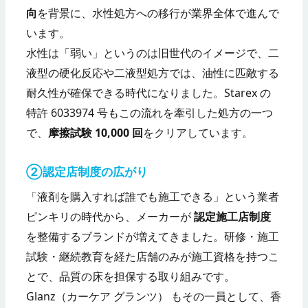
向
を背景に、水性処方への移行が業界全体で進んで
います。
水性は「弱い」というのは旧世代のイメージで、二
液型の硬化反応や二液型処方では、油性に匹敵する
耐久性が確保できる時代になりました。Starex の
特許 6033974 号もこの流れを牽引した処方の一つ
で、
摩擦試験 10,000 回
をクリアしています。
②認定店制度の広がり
「液剤を購入すれば誰でも施工できる」という業者
ピンキリの時代から、メーカーが
認定施工店制度
を整備するブランドが増えてきました。研修・施工
試験・継続教育を経た店舗のみが施工資格を持つこ
とで、品質の床を担保する取り組みです。
Glanz（カーケア グランツ） もその一員として、香