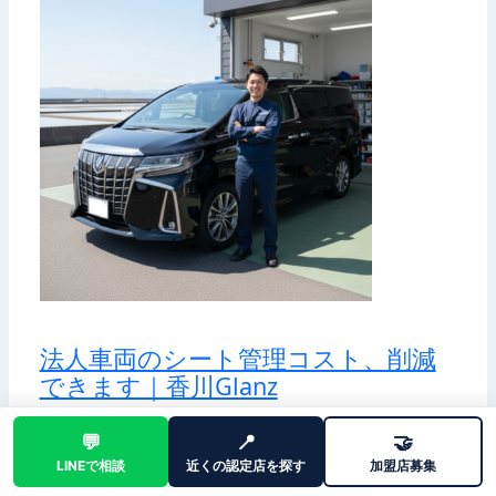
法人車両のシート管理コスト、削減
できます｜香川Glanz
2026/03/17
業務日誌
💬
📍
🤝
LINEで相談
近くの認定店を探す
加盟店募集