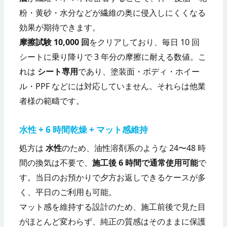
粉・黄砂・水分などが繊維の奥に侵入しにくくなる
効果が期待できます。
摩擦試験 10,000 回
をクリアしており、毎日 10 回
シートに乗り降りで 3 年分の摩擦に耐える数値。こ
れは
シート専用
であり、塗装面・ボディ・ホイー
ル・PPF などには対応していません。それらは他業
者様の範疇です。
水性 + 6 時間乾燥 + マット感維持
処方は
水性
のため、油性溶剤系のような 24〜48 時
間の換気は不要で、
施工後 6 時間で通常使用可能
で
す。当日のお預かりで夕方お返しできるケースが多
く、平日のご利用も可能。
マット感を維持する設計のため、施工前後で見た目
がほとんど変わらず、純正の質感はそのままに保護