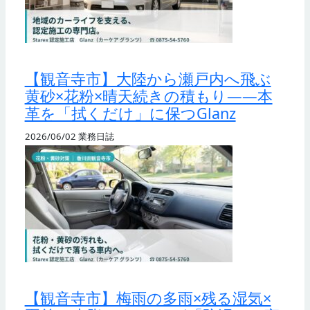
【観音寺市】大陸から瀬戸内へ飛ぶ
黄砂×花粉×晴天続きの積もり——本
革を「拭くだけ」に保つGlanz
2026/06/02
業務日誌
【観音寺市】梅雨の多雨×残る湿気×