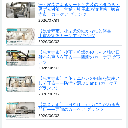
汗・皮脂によるシートと内装のベタつき・
黒ずみ対策｜営業・社用車の清潔感｜観音
寺市・カーケア グランツ
2026/07/31
【観音寺市】小型犬の細かな毛と体臭——
上質を守るカーケア グランツ
2026/06/02
【観音寺市】少雨・乾燥の砂じんと強い日
射から車内を守る——西讃のカーケア グラ
ンツ
2026/06/02
【観音寺市】本革ミニバンの内装を資産と
して守る——防汚で選ぶGlanz（カーケア
グランツ）
2026/06/02
【観音寺市】上質な仕上がりにこだわる専
門店——西讃のカーケア グランツ
2026/06/02