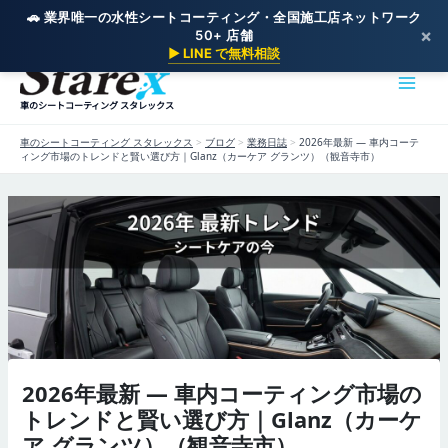
🚗 業界唯一の水性シートコーティング・全国施工店ネットワーク
×
50+ 店舗
内
▶ LINE で無料相談
容
を
車のシートコーティング スタレックス
ス
キ
車のシートコーティング スタレックス
>
ブログ
>
業務日誌
>
2026年最新 — 車内コーテ
ッ
ィング市場のトレンドと賢い選び方｜Glanz（カーケア グランツ）（観音寺市）
プ
2026年最新 — 車内コーティング市場の
トレンドと賢い選び方｜Glanz（カーケ
ア グランツ）（観音寺市）