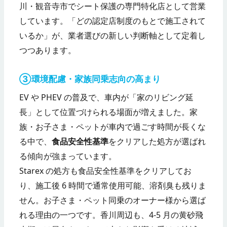
川・観音寺市でシート保護の専門特化店として営業
しています。「どの認定店制度のもとで施工されて
いるか」が、業者選びの新しい判断軸として定着し
つつあります。
③環境配慮・家族同乗志向の高まり
EV や PHEV の普及で、車内が「家のリビング延
長」として位置づけられる場面が増えました。家
族・お子さま・ペットが車内で過ごす時間が長くな
る中で、
食品安全性基準
をクリアした処方が選ばれ
る傾向が強まっています。
Starex の処方も食品安全性基準をクリアしてお
り、施工後 6 時間で通常使用可能、溶剤臭も残りま
せん。お子さま・ペット同乗のオーナー様から選ば
れる理由の一つです。香川周辺も、4-5 月の黄砂飛