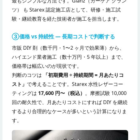
最もシンプルな方法です。Glanz（カーケア グラン
ツ） も Starex 認定施工店として、研修・施工試
験・継続教育を経た技術者が施工を担当します。
③価格 vs 持続性 — 長期コストで判断する
市販 DIY 剤（数千円・1〜2 ヶ月で効果薄）から、
ハイエンド業者施工（数十万円・5 年以上）まで、
価格帯は幅広いのが現状です。
判断のコツは
「初期費用 ÷ 持続期間 = 月あたりコ
スト」
で考えることです。Starex 水性レザーコー
ティングは
17,600 円〜（税込）
。摩擦試験 10,000
回の耐久性で、月あたりコストにすれば DIY を継続
するより合理的なケースが多いという計算になりま
す。