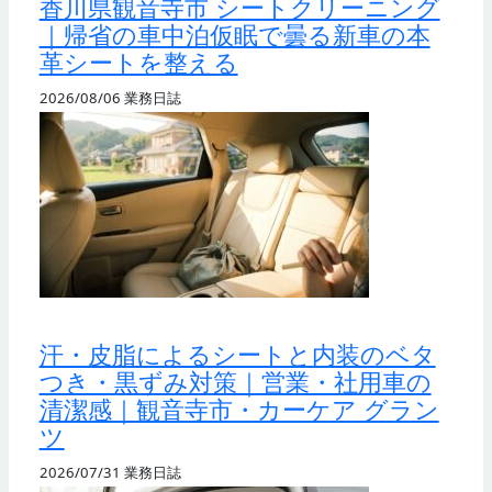
香川県観音寺市 シートクリーニング
｜帰省の車中泊仮眠で曇る新車の本
革シートを整える
2026/08/06
業務日誌
汗・皮脂によるシートと内装のベタ
つき・黒ずみ対策｜営業・社用車の
清潔感｜観音寺市・カーケア グラン
ツ
2026/07/31
業務日誌