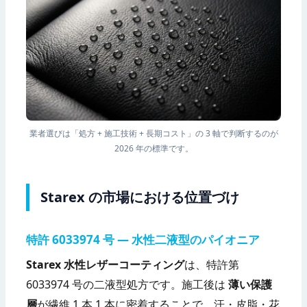
業者選びは「処方 + 施工技術 + 長期コスト」の 3 軸で判断するのが
2026 年の標準です。
Starex の市場における位置づけ
特許 6033974 号 — 水性二液型のパイオニア
Starex 水性レザーコーティング
は、特許第
6033974 号の二液型処方です。施工後は
薄い保護
層
が繊維 1 本 1 本に密着することで、汗・皮脂・花