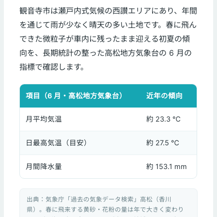
観音寺市は瀬戸内式気候の西讃エリアにあり、年間
を通じて雨が少なく晴天の多い土地です。春に飛ん
できた微粒子が車内に残ったまま迎える初夏の傾
向を、長期統計の整った高松地方気象台の 6 月の
指標で確認します。
項目（6 月・高松地方気象台）
近年の傾向
月平均気温
約 23.3 ℃
日最高気温（目安）
約 27.5 ℃
月間降水量
約 153.1 mm
出典：気象庁「過去の気象データ検索」高松（香川
県）。春に飛来する黄砂・花粉の量は年で大きく変わり