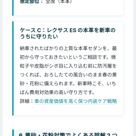
想定部位：
全席（本革）
ケース C：レクサス ES の本革を新車の
うちに守りたい
納車されたばかりの上質な本革セダンを、最
初から守っておきたいというご相談です。微
粒子や皮脂がシボ目に入り込む前に防汚層を
つくれば、おろしたての風合いのまま春の黄
砂・花粉に備えられます。新車時こそ、いち
ばん費用対効果の高い守り方です。
詳細：
車の資産価値を高く保つ内装ケア戦略
6. 黄砂・花粉対策でよくある誤解 2 つ