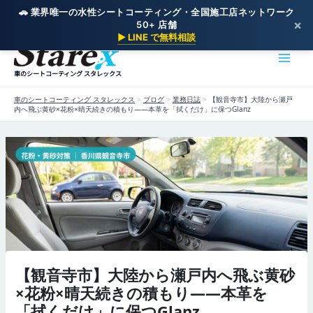
🚗 業界唯一の水性シートコーティング・全国施工店ネットワーク
×
50+ 店舗
内
▶ LINE で無料相談
容
を
車のシートコーティング スタレックス
ス
キ
車のシートコーティング スタレックス
>
ブログ
>
業務日誌
>
【観音寺市】大陸から瀬戸
ッ
内へ飛ぶ黄砂×花粉×晴天続きの積もり——本革を「拭くだけ」に保つGlanz
プ
【観音寺市】大陸から瀬戸内へ飛ぶ黄砂
×花粉×晴天続きの積もり——本革を
「拭くだけ」に保つGlanz