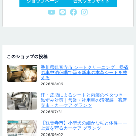
ショップページ
公式ウェブサイト
このショップの投稿
香川県観音寺市 シートクリーニング｜帰省
の車中泊仮眠で曇る新車の本革シートを整
える
2026/08/06
汗・皮脂によるシートと内装のベタつき・
黒ずみ対策｜営業・社用車の清潔感｜観音
寺市・カーケア グランツ
2026/07/31
【観音寺市】小型犬の細かな毛と体臭——
上質を守るカーケア グランツ
2026/06/02