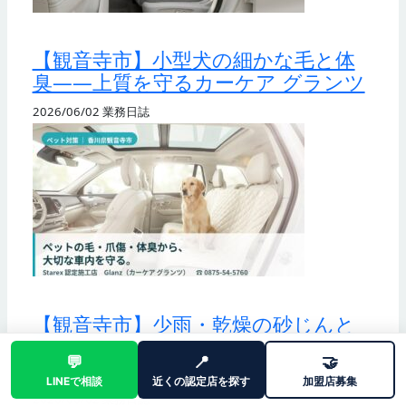
【観音寺市】小型犬の細かな毛と体
臭——上質を守るカーケア グランツ
2026/06/02
業務日誌
【観音寺市】少雨・乾燥の砂じんと
強い日射から車内を守る——西讃の
💬
📍
🤝
カーケア グランツ
LINEで相談
近くの認定店を探す
加盟店募集
2026/06/02
業務日誌