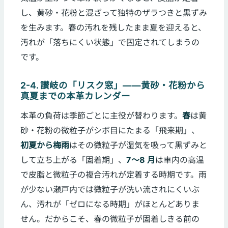
し、黄砂・花粉と混ざって独特のザラつきと黒ずみ
を生みます。春の汚れを残したまま夏を迎えると、
汚れが「落ちにくい状態」で固定されてしまうの
です。
2-4. 讃岐の「リスク窓」——黄砂・花粉から
真夏までの本革カレンダー
本革の負荷は季節ごとに主役が替わります。
春
は黄
砂・花粉の微粒子がシボ目にたまる「飛来期」、
初夏から梅雨
はその微粒子が湿気を吸って黒ずみと
して立ち上がる「固着期」、
7〜8 月
は車内の高温
で皮脂と微粒子の複合汚れが定着する時期です。雨
が少ない瀬戸内では微粒子が洗い流されにくいぶ
ん、汚れが「ゼロになる時期」がほとんどありま
せん。だからこそ、春の微粒子が固着しきる前の