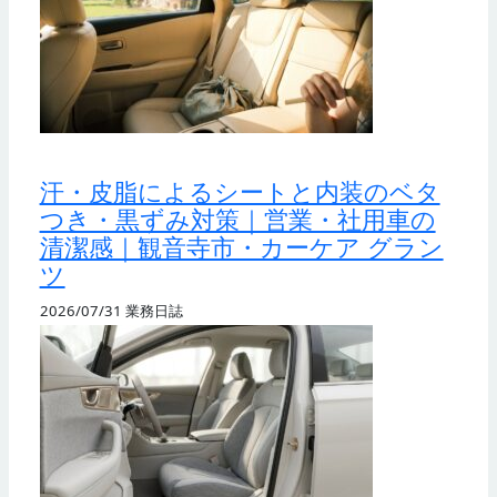
汗・皮脂によるシートと内装のベタ
つき・黒ずみ対策｜営業・社用車の
清潔感｜観音寺市・カーケア グラン
ツ
2026/07/31
業務日誌