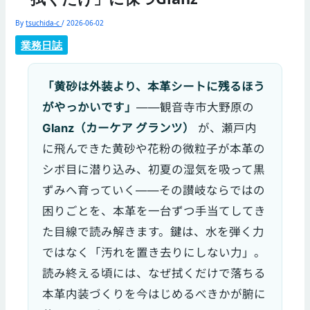
By
tsuchida-c
/
2026-06-02
業務日誌
「黄砂は外装より、本革シートに残るほう
がやっかいです」
——観音寺市大野原の
Glanz（カーケア グランツ）
が、瀬戸内
に飛んできた黄砂や花粉の微粒子が本革の
シボ目に潜り込み、初夏の湿気を吸って黒
ずみへ育っていく——その讃岐ならではの
困りごとを、本革を一台ずつ手当てしてき
た目線で読み解きます。鍵は、水を弾く力
ではなく「汚れを置き去りにしない力」。
読み終える頃には、なぜ拭くだけで落ちる
本革内装づくりを今はじめるべきかが腑に