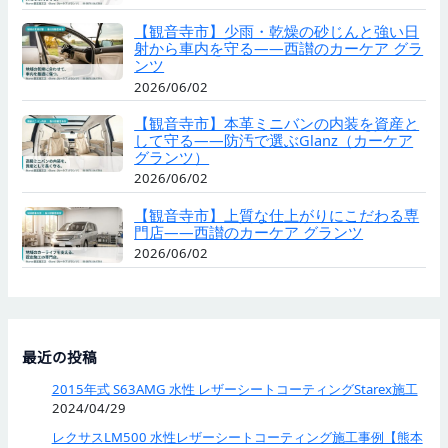
【観音寺市】少雨・乾燥の砂じんと強い日
射から車内を守る——西讃のカーケア グラ
ンツ
2026/06/02
【観音寺市】本革ミニバンの内装を資産と
して守る——防汚で選ぶGlanz（カーケア
グランツ）
2026/06/02
【観音寺市】上質な仕上がりにこだわる専
門店——西讃のカーケア グランツ
2026/06/02
最近の投稿
2015年式 S63AMG 水性 レザーシートコーティングStarex施工
2024/04/29
レクサスLM500 水性レザーシートコーティング施工事例【熊本