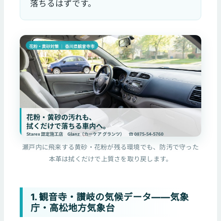
落ちるはずです。
瀬戸内に飛来する黄砂・花粉が残る環境でも、防汚で守った
本革は拭くだけで上質さを取り戻します。
1. 観音寺・讃岐の気候データ——気象
庁・高松地方気象台