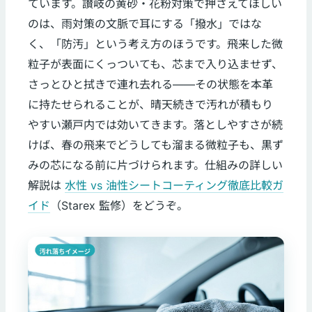
ています。讃岐の黄砂・花粉対策で押さえてほしい
のは、雨対策の文脈で耳にする「撥水」ではな
く、「防汚」という考え方のほうです。飛来した微
粒子が表面にくっついても、芯まで入り込ませず、
さっとひと拭きで連れ去れる——その状態を本革
に持たせられることが、晴天続きで汚れが積もり
やすい瀬戸内では効いてきます。落としやすさが続
けば、春の飛来でどうしても溜まる微粒子も、黒ず
みの芯になる前に片づけられます。仕組みの詳しい
解説は
水性 vs 油性シートコーティング徹底比較ガ
イド
（Starex 監修）をどうぞ。