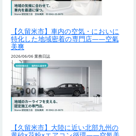
【久留米市】車内の空気・においに
特化した地域密着の専門店——空氣
美爽
2026/06/06
業務日誌
【久留米市】大陸に近い北部九州の
黄砂×花粉×エアコン循環——空氣美