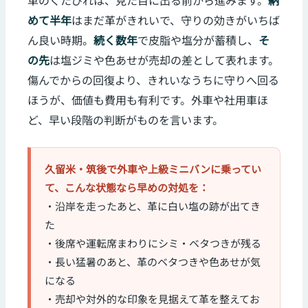
革のくたびれは、見た目に出る前から進みます。
納
めて半年
はまだ革がきれいで、守りの効きがいちば
ん良い時期。
続く数年
で皮脂や塩分が蓄積し、
そ
の先
は塩ジミや色あせが売却の差として表れます。
傷んでからの回復より、きれいなうちに守りへ回る
ほうが、価値も費用も有利です。外車や社用車ほ
ど、早い段階の判断がものを言います。
久留米・筑後で外車や上級ミニバンに乗ってい
て、こんな状態なら早めの対処を：
・沿岸を走ったあと、革に白い塩の跡が出てき
た
・後席や運転席まわりにシミ・ベタつきが残る
・長い猛暑のあと、革のベタつきや色あせが気
になる
・売却や対外的な印象を見据えて革を整えてお