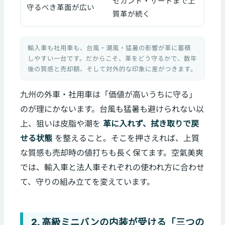
セカンド・サードまで上
守るべき革面が広い
質革が続く
輸入車も社用車も、台風・潮風・猛暑の影響が革に蓄積
しやすい一台です。だからこそ、革をどう守るかで、数年
後の質感と売却額、そして対外的な印象に差がつきます。
九州の外車・社用車は「価値が高いうちに守る」
のが理にかないます。台風も猛暑も避けられない以
上、狙いは皮脂や潮を
革に入れず、拭き取りで戻
せる状態
を整えること。そこを押さえれば、上質
な質感も売却時の値打ちも長く保てます。空氣美爽
では、輸入車と法人車それぞれの使われ方に合わせ
て、守りの組み立てを変えています。
2. 高級ミニバンの内装が受ける「三つの