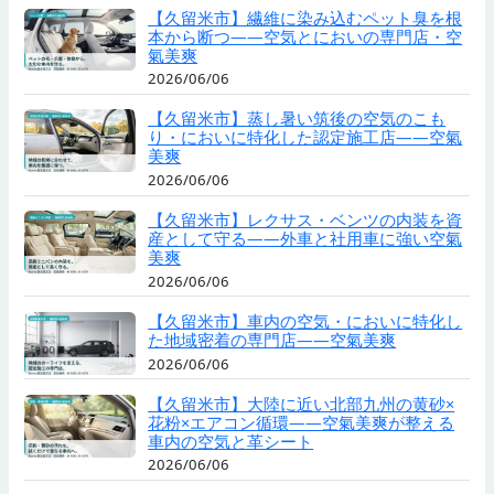
【久留米市】繊維に染み込むペット臭を根
本から断つ——空気とにおいの専門店・空
氣美爽
2026/06/06
【久留米市】蒸し暑い筑後の空気のこも
り・においに特化した認定施工店——空氣
美爽
2026/06/06
【久留米市】レクサス・ベンツの内装を資
産として守る——外車と社用車に強い空氣
美爽
2026/06/06
【久留米市】車内の空気・においに特化し
た地域密着の専門店——空氣美爽
2026/06/06
【久留米市】大陸に近い北部九州の黄砂×
花粉×エアコン循環——空氣美爽が整える
車内の空気と革シート
2026/06/06