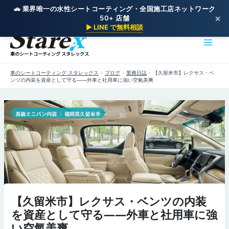
🚗 業界唯一の水性シートコーティング・全国施工店ネットワーク
×
50+ 店舗
内
▶ LINE で無料相談
容
を
車のシートコーティング スタレックス
ス
キ
車のシートコーティング スタレックス
>
ブログ
>
業務日誌
>
【久留米市】レクサス・ベ
ッ
ンツの内装を資産として守る——外車と社用車に強い空氣美爽
プ
【久留米市】レクサス・ベンツの内装
を資産として守る——外車と社用車に強
い空氣美爽