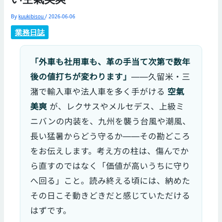
By
kuukibisou
/
2026-06-06
業務日誌
「外車も社用車も、革の手当て次第で数年
後の値打ちが変わります」
——久留米・三
潴で輸入車や法人車を多く手がける
空氣
美爽
が、レクサスやメルセデス、上級ミ
ニバンの内装を、九州を襲う台風や潮風、
長い猛暑からどう守るか——その勘どころ
をお伝えします。考え方の柱は、傷んでか
ら直すのではなく「価値が高いうちに守り
へ回る」こと。読み終える頃には、納めた
その日こそ動きどきだと感じていただける
はずです。