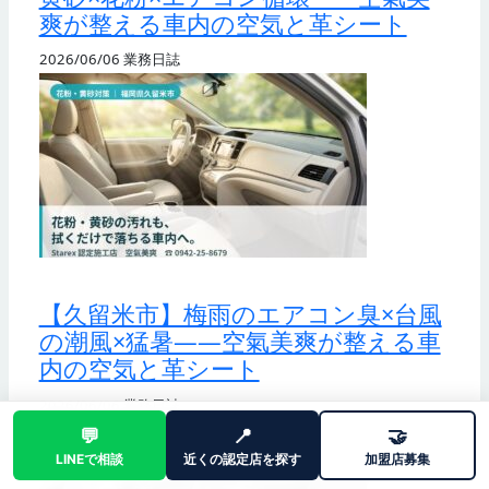
爽が整える車内の空気と革シート
2026/06/06
業務日誌
【久留米市】梅雨のエアコン臭×台風
の潮風×猛暑——空氣美爽が整える車
内の空気と革シート
2026/06/06
業務日誌
💬
📍
🤝
LINEで相談
近くの認定店を探す
加盟店募集