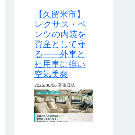
【久留米市】
レクサス・ベ
ンツの内装を
資産として守
る——外車と
社用車に強い
空氣美爽
2026/06/06
業務日誌