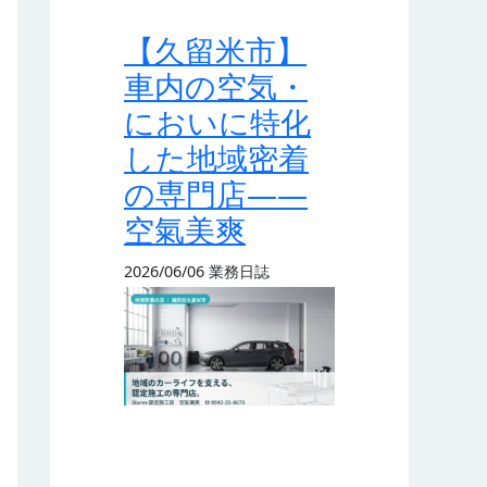
【久留米市】
車内の空気・
においに特化
した地域密着
の専門店——
空氣美爽
2026/06/06
業務日誌