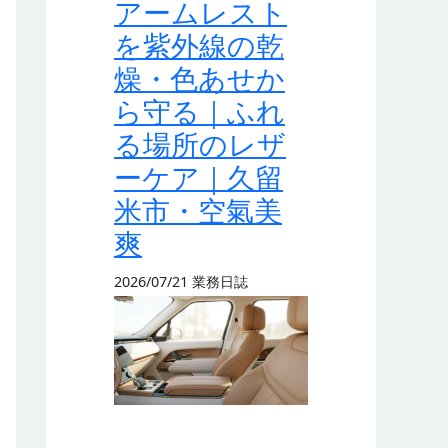
アームレスト
を紫外線の乾
燥・色あせか
ら守る｜ふれ
る場所のレザ
ーケア｜久留
米市・空氣美
爽
2026/07/21
業務日誌