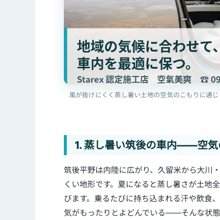
風が抜けにくく蒸し暑い土地の空気のこもりに通じ
1. 蒸し暑い筑後の車内——空
筑後平野は内陸に広がり、久留米から大川
くい地形です。夏になると蒸し暑さが土地
びます。乗るたびに持ち込まれる汗や飲食
気がもったりとよどんでいる——そんな状