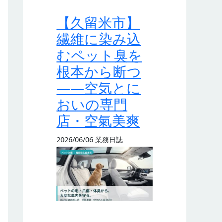
【久留米市】
繊維に染み込
むペット臭を
根本から断つ
——空気とに
おいの専門
店・空氣美爽
2026/06/06
業務日誌