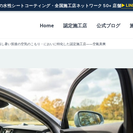
▶ L
一の水性シートコーティング・全国施工店ネットワーク 50+ 店舗
Home
認定施工店
公式ブログ
蒸し暑い筑後の空気のこもり・においに特化した認定施工店——空氣美爽