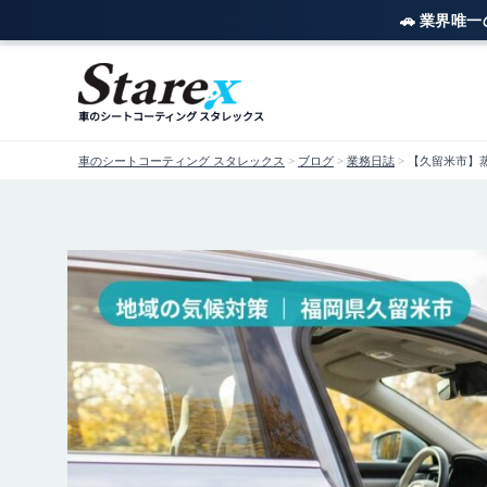
🚗 業界唯
内
容
を
車のシートコーティング スタレックス
ス
キ
車のシートコーティング スタレックス
>
ブログ
>
業務日誌
>
【久留米市】
ッ
プ