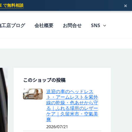
×
INE で無料相談
施工店ブログ
会社概要
お問合せ
SNS
このショップの投稿
送迎の車のヘッドレス
ト・アームレストを紫外
線の乾燥・色あせから守
る｜ふれる場所のレザー
ケア｜久留米市・空氣美
爽
2026/07/21