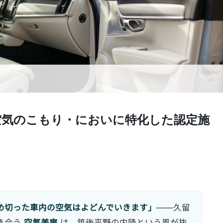
空気のこもり・においに特化した認定施
め切った車内の空気はよどんでいきます」
——久留
き合う
空氣美爽
は、筑後平野の内陸という風が抜