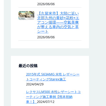
2026/06/06
【久留米市】大陸に近い
北部九州の黄砂×花粉×エ
アコン循環——空氣美爽
が整える車内の空気と革
シート
2026/06/06
最近の投稿
2015年式 S63AMG 水性 レザーシー
トコーティングStarex施工
2024/04/29
レクサスLM500 水性レザーシートコ
ーティング施工事例【熊本初納
車！】
2024/07/12