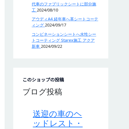
代車のファブリックシートに部分施
工
2024/08/10
アウディA4 経年車へ革シートコーテ
ィング
2024/09/17
コンビネーションシートへ水性シー
トコーティング Starex施工 アクア
新車
2024/09/22
このショップの投稿
ブログ投稿
送迎の車のヘ
ッドレスト・