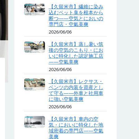
【久留米市】繊維に染み
込むペット臭を根本から
断つ——空気とにおいの
専門店・空氣美爽
2026/06/06
【久留米市】蒸し暑い筑
後の空気のこもり・にお
いに特化した認定施工店
——空氣美爽
2026/06/06
【久留米市】レクサス・
ベンツの内装を資産とし
て守る——外車と社用車
に強い空氣美爽
2026/06/06
【久留米市】車内の空
気・においに特化した地
域密着の専門店——空氣
美爽