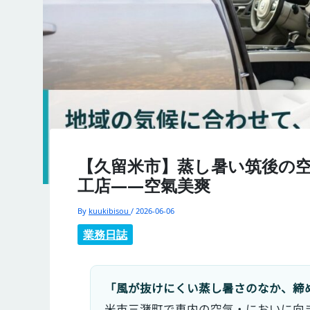
【久留米市】蒸し暑い筑後の
工店——空氣美爽
By
kuukibisou
/
2026-06-06
業務日誌
「風が抜けにくい蒸し暑さのなか、締
米市三潴町で車内の空気・においに向