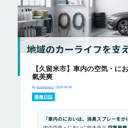
【久留米市】車内の空気・に
氣美爽
By
kuukibisou
/
2026-06-06
業務日誌
「車内のにおいは、消臭スプレーをか
内の空気・においに向き合う
空氣美爽