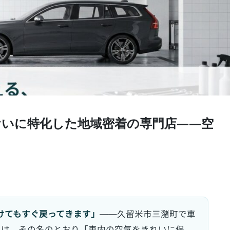
おいに特化した地域密着の専門店——空
けてもすぐ戻ってきます」
——久留米市三潴町で車
は、その名のとおり「車内の空気をきれいに保