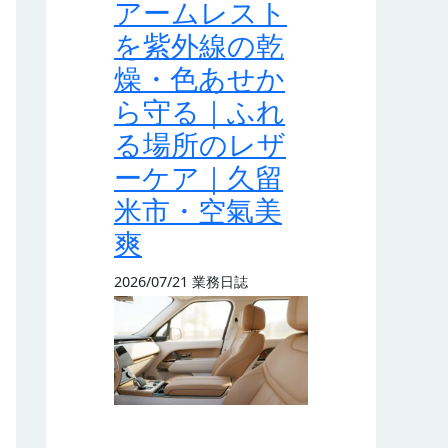
アームレスト
を紫外線の乾
燥・色あせか
ら守る｜ふれ
る場所のレザ
ーケア｜久留
米市・空氣美
爽
2026/07/21
業務日誌