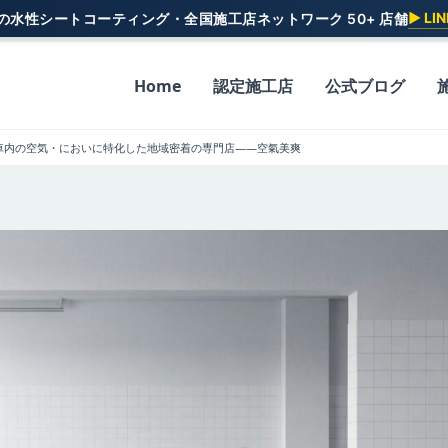
▶ L
一の水性シートコーティング・全国施工店ネットワーク 50+ 店舗
Home
認定施工店
公式ブログ
車内の空気・においに特化した地域密着の専門店——空氣美爽