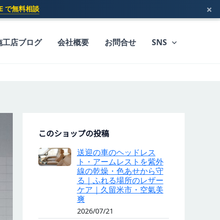
×
INE で無料相談
施工店ブログ
会社概要
お問合せ
SNS
このショップの投稿
送迎の車のヘッドレス
ト・アームレストを紫外
線の乾燥・色あせから守
る｜ふれる場所のレザー
ケア｜久留米市・空氣美
爽
2026/07/21