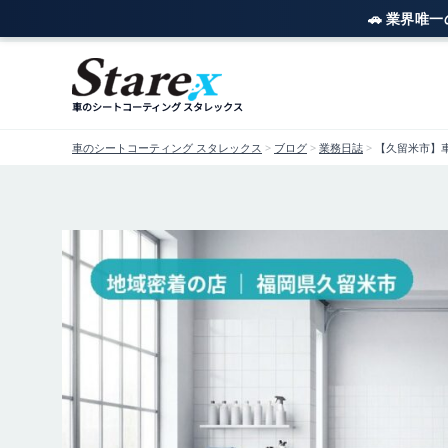
🚗 業界唯
内
容
を
車のシートコーティング スタレックス
ス
キ
車のシートコーティング スタレックス
>
ブログ
>
業務日誌
>
【久留米市】
ッ
プ