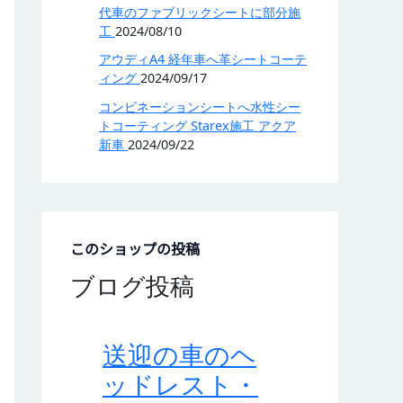
代車のファブリックシートに部分施
工
2024/08/10
アウディA4 経年車へ革シートコーテ
ィング
2024/09/17
コンビネーションシートへ水性シー
トコーティング Starex施工 アクア
新車
2024/09/22
このショップの投稿
ブログ投稿
送迎の車のヘ
ッドレスト・