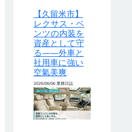
【久留米市】
レクサス・ベ
ンツの内装を
資産として守
る——外車と
社用車に強い
空氣美爽
2026/06/06
業務日誌