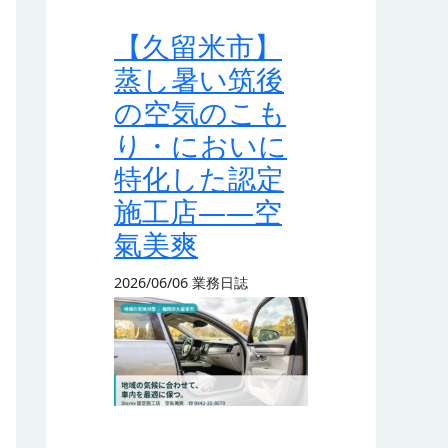
【久留米市】
蒸し暑い筑後
の空気のこも
り・においに
特化した認定
施工店——空
氣美爽
2026/06/06
業務日誌