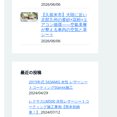
2026/06/06
【久留米市】大陸に近い
北部九州の黄砂×花粉×エ
アコン循環——空氣美爽
が整える車内の空気と革
シート
2026/06/06
最近の投稿
2015年式 S63AMG 水性 レザーシー
トコーティングStarex施工
2024/04/29
レクサスLM500 水性レザーシートコ
ーティング施工事例【熊本初納
車！】
2024/07/12