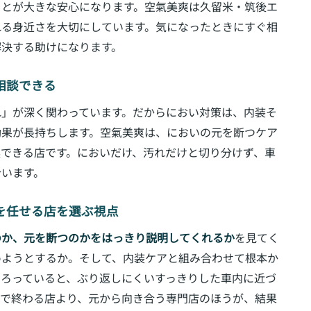
ことが大きな安心になります。空氣美爽は久留米・筑後エ
れる身近さを大切にしています。気になったときにすぐ相
解決する助けになります。
て相談できる
れ」が深く関わっています。だからにおい対策は、内装そ
効果が長持ちします。空氣美爽は、においの元を断つケア
できる店です。においだけ、汚れだけと切り分けず、車
合います。
』を任せる店を選ぶ視点
のか、元を断つのかをはっきり説明してくれるか
を見てく
めようとするか。そして、内装ケアと組み合わせて根本か
そろっていると、ぶり返しにくいすっきりした車内に近づ
」で終わる店より、元から向き合う専門店のほうが、結果