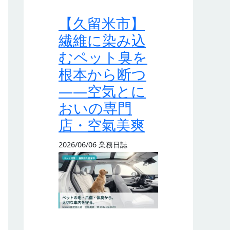
【久留米市】
繊維に染み込
むペット臭を
根本から断つ
——空気とに
おいの専門
店・空氣美爽
2026/06/06
業務日誌