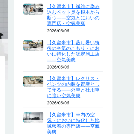
【久留米市】繊維に染み
込むペット臭を根本から
断つ——空気とにおいの
専門店・空氣美爽
2026/06/06
【久留米市】蒸し暑い筑
後の空気のこもり・にお
いに特化した認定施工店
——空氣美爽
2026/06/06
【久留米市】レクサス・
ベンツの内装を資産とし
て守る——外車と社用車
に強い空氣美爽
2026/06/06
【久留米市】車内の空
気・においに特化した地
域密着の専門店——空氣
美爽