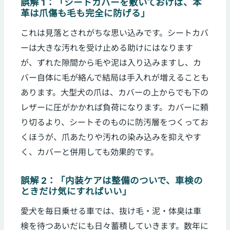
誤解 1：「シートカバーを敷いておけば、本
革は爪傷も毛も完全に防げる」
これは見落とされがちな思い込みです。シートカバ
ーは大きな汚れを受け止める助けにはなります
が、ずれた隙間から毛や泥は入り込みますし、カ
バー自体に毛が絡んで結局は手入れが増えることも
あります。大型犬の爪は、カバーの上からでも下の
レザーに圧がかかれば負荷になります。カバーに頼
り切るより、シートそのものに防汚層をつくってお
くほうが、爪あたりや汚れの染み込みを抑えやす
く、カバーと併用しても効果的です。
誤解 2：「内装ケアは整備のついで、車検の
ときだけ気にすればいい」
愛犬を毎日乗せる車では、抜け毛・泥・体臭は車
検を待つあいだにも日々蓄積していきます。数年に