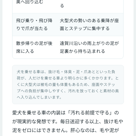
奥へ回り込む
る
飛び乗り・飛び降
大型犬の勢いのある乗降が座
りで爪が当たる
面とステップに集中する
散歩帰りの泥が後
遠賀川沿いの雨上がりの泥が
席に入る
足裏から持ち込まれる
犬を乗せる車は、抜け毛・体臭・泥・爪あとといった負
荷が、人だけを乗せる車より明らかに多くかかります。と
くに大型犬は被毛の量も体重もあるため、座面やステッ
プへの負担が集中しやすく、汚れを放っておくと素材の奥
へ入り込んでしまいます。
愛犬を乗せる車の内装は「汚れる前提で守る」の
が現実的な発想です。毎日送迎する以上、抜け毛や
泥をゼロにはできません。肝心なのは、毛や泥が