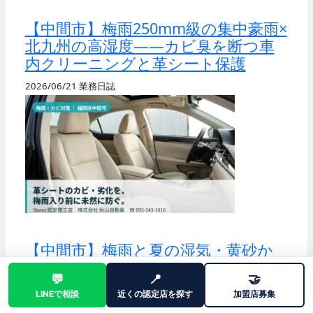
【中間市】梅雨250mm級の集中豪雨×
北九州の高湿度——カビ臭を断つ車
内クリーニングと革シート保護
2026/06/21
業務日誌
【中間市】梅雨と夏の湿気・黄砂か
ら車内を守る——北九州内陸の気候
💬
📍
🤝
を知る秋山自動車
LINEで相談
近くの認定店を探す
加盟店募集
2026/06/19
業務日誌