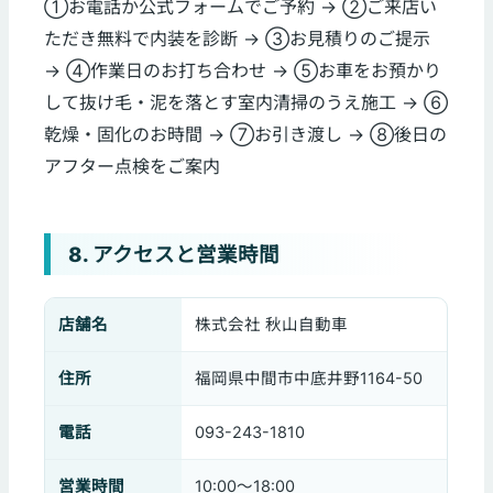
①お電話か公式フォームでご予約 → ②ご来店い
ただき無料で内装を診断 → ③お見積りのご提示
→ ④作業日のお打ち合わせ → ⑤お車をお預かり
して抜け毛・泥を落とす室内清掃のうえ施工 → ⑥
乾燥・固化のお時間 → ⑦お引き渡し → ⑧後日の
アフター点検をご案内
8. アクセスと営業時間
店舗名
株式会社 秋山自動車
住所
福岡県中間市中底井野1164-50
電話
093-243-1810
営業時間
10:00〜18:00