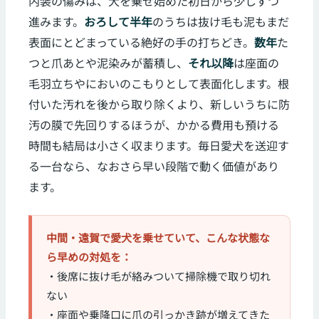
内装の傷みは、犬を乗せ始めた初日から少しずつ
進みます。
おろして半年
のうちは抜け毛も泥もまだ
表面にとどまっている絶好の手の打ちどき。
数年
た
つと爪あとや泥染みが蓄積し、
それ以降
は座面の
毛羽立ちやにおいのこもりとして表面化します。根
付いた汚れを後から取り除くより、新しいうちに防
汚の膜で先回りするほうが、かかる費用も預ける
時間も結局は小さく収まります。毎日愛犬を送迎す
る一台なら、なおさら早い段階で動く価値があり
ます。
中間・遠賀で愛犬を乗せていて、こんな状態な
ら早めの対処を：
・後席に抜け毛が絡みついて掃除機で取り切れ
ない
・座面や乗降口に爪の引っかき跡が増えてきた