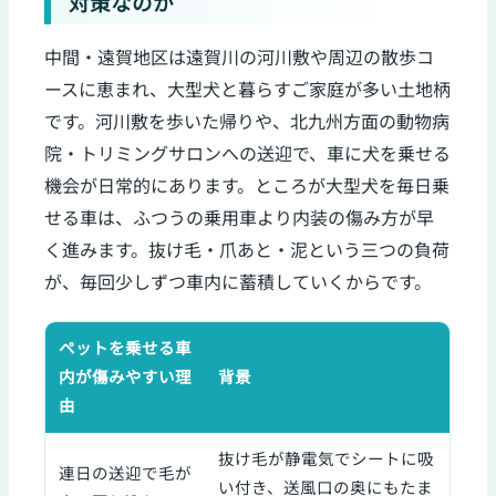
対策なのか
中間・遠賀地区は遠賀川の河川敷や周辺の散歩コ
ースに恵まれ、大型犬と暮らすご家庭が多い土地柄
です。河川敷を歩いた帰りや、北九州方面の動物病
院・トリミングサロンへの送迎で、車に犬を乗せる
機会が日常的にあります。ところが大型犬を毎日乗
せる車は、ふつうの乗用車より内装の傷み方が早
く進みます。抜け毛・爪あと・泥という三つの負荷
が、毎回少しずつ車内に蓄積していくからです。
ペットを乗せる車
内が傷みやすい理
背景
由
抜け毛が静電気でシートに吸
連日の送迎で毛が
い付き、送風口の奥にもたま