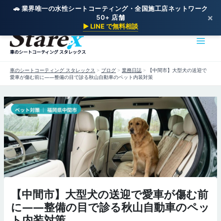
🚗 業界唯一の水性シートコーティング・全国施工店ネットワーク
×
50+ 店舗
内
▶ LINE で無料相談
容
を
車のシートコーティング スタレックス
ス
キ
車のシートコーティング スタレックス
>
ブログ
>
業務日誌
>
【中間市】大型犬の送迎で
ッ
愛車が傷む前に——整備の目で診る秋山自動車のペット内装対策
プ
【中間市】大型犬の送迎で愛車が傷む前
に——整備の目で診る秋山自動車のペッ
ト内装対策