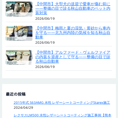
【中間市】大型犬の送迎で愛車が傷む前に
——整備の目で診る秋山自動車のペット内
装対策
2026/06/19
【中間市】梅雨と夏の湿気・黄砂から車内
を守る——北九州内陸の気候を知る秋山自
動車
2026/06/19
【中間市】アルファード・ヴェルファイア
の内装を資産として守る——整備の目で診
る秋山自動車
2026/06/19
最近の投稿
2015年式 S63AMG 水性 レザーシートコーティングStarex施工
2024/04/29
レクサスLM500 水性レザーシートコーティング施工事例【熊本