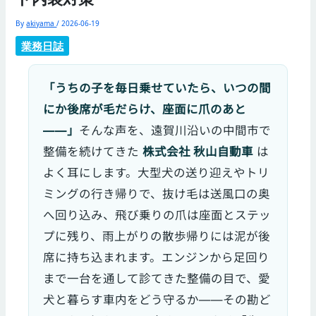
By
akiyama
/
2026-06-19
業務日誌
「うちの子を毎日乗せていたら、いつの間
にか後席が毛だらけ、座面に爪のあと
——」
そんな声を、遠賀川沿いの中間市で
整備を続けてきた
株式会社 秋山自動車
は
よく耳にします。大型犬の送り迎えやトリ
ミングの行き帰りで、抜け毛は送風口の奥
へ回り込み、飛び乗りの爪は座面とステッ
プに残り、雨上がりの散歩帰りには泥が後
席に持ち込まれます。エンジンから足回り
まで一台を通して診てきた整備の目で、愛
犬と暮らす車内をどう守るか——その勘ど