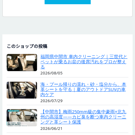
このショップの投稿
福岡県中間市 車内クリーニング｜三世代と
ペットが乗るお盆の後席汚れをプロが整え
る
2026/08/05
海・プール帰りの濡れ・砂・塩分から、本
革シートを守る｜夏のアウトドアSUVの車
内ケア
2026/07/29
【中間市】梅雨250mm級の集中豪雨×北九
州の高湿度——カビ臭を断つ車内クリーニ
ングと革シート保護
2026/06/21