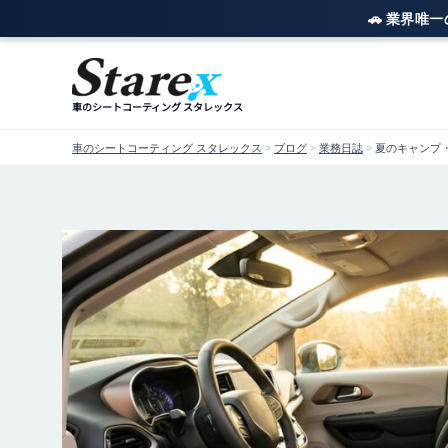
🚗 業界唯
内
容
を
車のシートコーティング スタレックス
ス
キ
車のシートコーティング スタレックス
>
ブログ
>
業務日誌
>
夏のキャンプ
ッ
プ