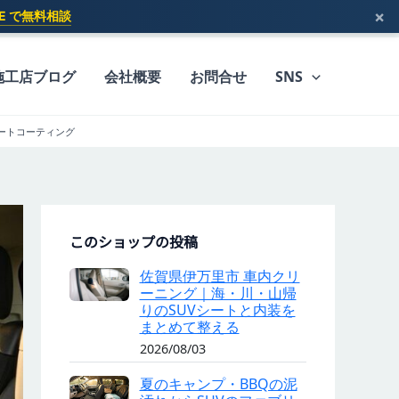
×
INE で無料相談
施工店ブログ
会社概要
お問合せ
SNS
ートコーティング
このショップの投稿
佐賀県伊万里市 車内クリ
ーニング｜海・川・山帰
りのSUVシートと内装を
まとめて整える
2026/08/03
夏のキャンプ・BBQの泥