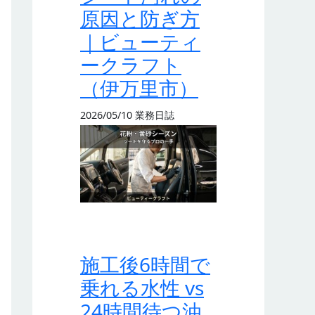
原因と防ぎ方
｜ビューティ
ークラフト
（伊万里市）
2026/05/10
業務日誌
施工後6時間で
乗れる水性 vs
24時間待つ油