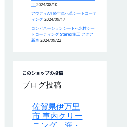
工
2024/08/10
アウディA4 経年車へ革シートコーテ
ィング
2024/09/17
コンビネーションシートへ水性シー
トコーティング Starex施工 アクア
新車
2024/09/22
このショップの投稿
ブログ投稿
佐賀県伊万里
市 車内クリー
ニング｜海・