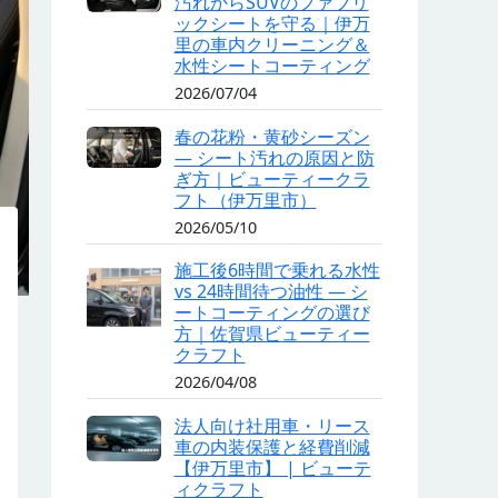
汚れからSUVのファブリ
ックシートを守る｜伊万
里の車内クリーニング＆
水性シートコーティング
2026/07/04
春の花粉・黄砂シーズン
— シート汚れの原因と防
ぎ方｜ビューティークラ
フト（伊万里市）
2026/05/10
施工後6時間で乗れる水性
vs 24時間待つ油性 — シ
ートコーティングの選び
方｜佐賀県ビューティー
クラフト
2026/04/08
法人向け社用車・リース
車の内装保護と経費削減
【伊万里市】 | ビューテ
ィクラフト