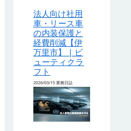
法人向け社用
車・リース車
の内装保護と
経費削減【伊
万里市】 | ビ
ューティクラ
フト
2026/03/15
業務日誌