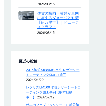
2026/03/15
佐賀の梅雨・黄砂が車内
に与えるダメージと対策
【伊万里市】 | ビューテ
ィクラフト
2026/03/15
最近の投稿
2015年式 S63AMG 水性 レザーシー
トコーティングStarex施工
2024/04/29
レクサスLM500 水性レザーシートコ
ーティング施工事例【熊本初納
車！】
2024/07/12
代車のファブリックシートに部分施