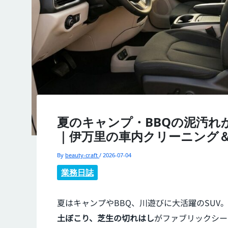
夏のキャンプ・BBQの泥汚れ
｜伊万里の車内クリーニング
By
beauty-craft
/
2026-07-04
業務日誌
夏はキャンプやBBQ、川遊びに大活躍のSU
土ぼこり、芝生の切れはし
がファブリックシー