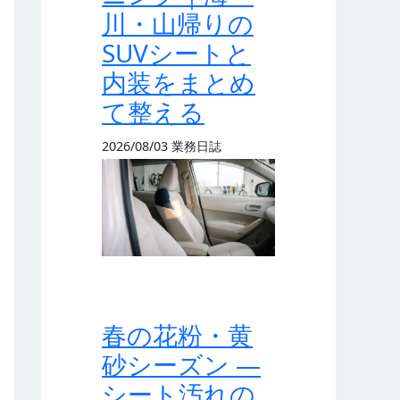
川・山帰りの
SUVシートと
内装をまとめ
て整える
2026/08/03
業務日誌
春の花粉・黄
砂シーズン —
シート汚れの