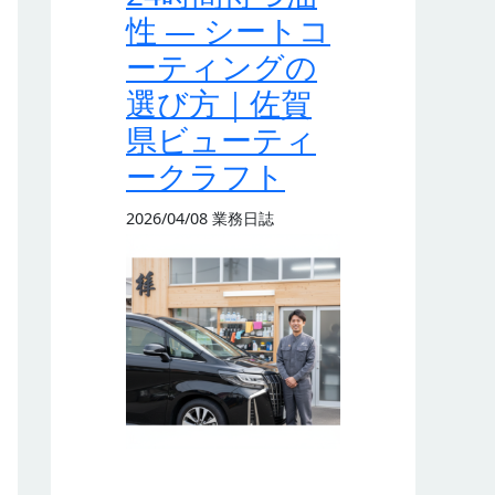
性 — シートコ
ーティングの
選び方｜佐賀
県ビューティ
ークラフト
2026/04/08
業務日誌