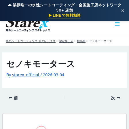
🚗 業界唯一の水性シートコーティング・全国施工店ネットワーク
×
50+ 店舗
内
▶ LINE で無料相談
容
を
車のシートコーティング スタレックス
ス
キ
車のシートコーティング スタレックス
>
認定施工店
>
群馬県
>
セノキモータース
ッ
プ
セノキモータース
By
starex_official
/
2026-03-04
前
次