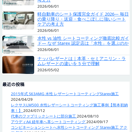
2026/06/01
軽自動車のシート保護完全ガイド 2026— 毎日
の乗り降り・送迎・食べこぼしに強いシート
ケアの考え方
2026/06/01
水性 vs 油性 シートコーティング徹底比較ガイ
ド— なぜ Starex 認定店は「水性」を選ぶのか
2026/06/01
ナッパレザーとは｜本革・セミアニリン・ラ
ムレザーとの違いを 5 分で理解
2026/05/02
最近の投稿
2015年式 S63AMG 水性 レザーシートコーティングStarex施工
2024/04/29
レクサスLM500 水性レザーシートコーティング施工事例【熊本初納
車！】
2024/07/12
代車のファブリックシートに部分施工
2024/08/10
アウディA4 経年車へ革シートコーティング
2024/09/17
コンビネーションシートへ水性シートコーティング Starex施工 アク