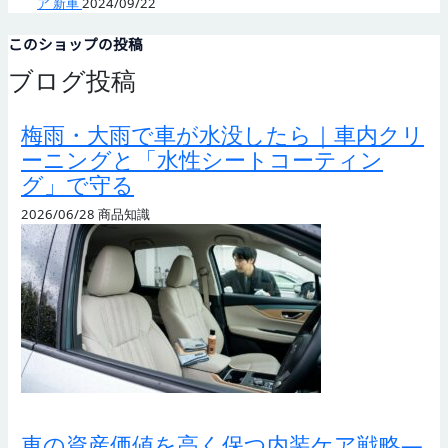
ア 新車
2024/09/22
このショップの投稿
ブログ投稿
梅雨・大雨で車が水没したら｜車内クリ
ーニングと「水性シートコーティン
グ」で守る
2026/06/28
商品知識
車の資産価値を高く保つ内装ケア戦略—