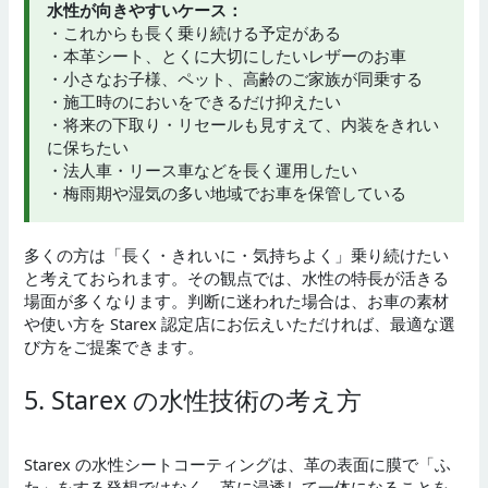
水性が向きやすいケース：
・これからも長く乗り続ける予定がある
・本革シート、とくに大切にしたいレザーのお車
・小さなお子様、ペット、高齢のご家族が同乗する
・施工時のにおいをできるだけ抑えたい
・将来の下取り・リセールも見すえて、内装をきれい
に保ちたい
・法人車・リース車などを長く運用したい
・梅雨期や湿気の多い地域でお車を保管している
多くの方は「長く・きれいに・気持ちよく」乗り続けたい
と考えておられます。その観点では、水性の特長が活きる
場面が多くなります。判断に迷われた場合は、お車の素材
や使い方を Starex 認定店にお伝えいただければ、最適な選
び方をご提案できます。
5. Starex の水性技術の考え方
Starex の水性シートコーティングは、革の表面に膜で「ふ
た」をする発想ではなく、革に浸透して一体になることを