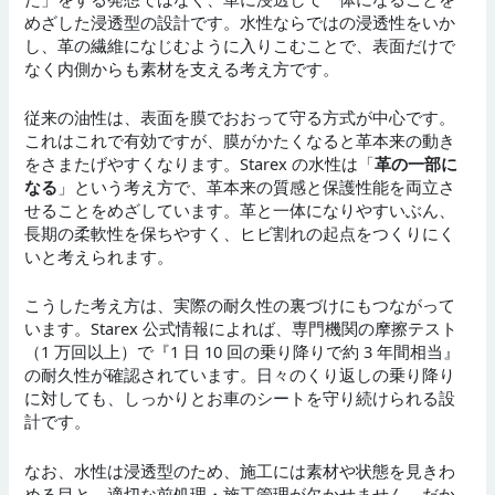
めざした浸透型の設計です。水性ならではの浸透性をいか
し、革の繊維になじむように入りこむことで、表面だけで
なく内側からも素材を支える考え方です。
従来の油性は、表面を膜でおおって守る方式が中心です。
これはこれで有効ですが、膜がかたくなると革本来の動き
をさまたげやすくなります。Starex の水性は「
革の一部に
なる
」という考え方で、革本来の質感と保護性能を両立さ
せることをめざしています。革と一体になりやすいぶん、
長期の柔軟性を保ちやすく、ヒビ割れの起点をつくりにく
いと考えられます。
こうした考え方は、実際の耐久性の裏づけにもつながって
います。Starex 公式情報によれば、専門機関の摩擦テスト
（1 万回以上）で『1 日 10 回の乗り降りで約 3 年間相当』
の耐久性が確認されています。日々のくり返しの乗り降り
に対しても、しっかりとお車のシートを守り続けられる設
計です。
なお、水性は浸透型のため、施工には素材や状態を見きわ
める目と、適切な前処理・施工管理が欠かせません。だか