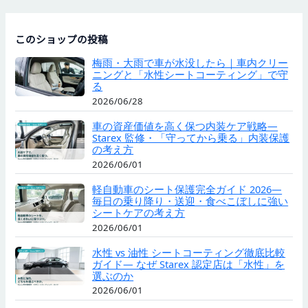
このショップの投稿
梅雨・大雨で車が水没したら｜車内クリー
ニングと「水性シートコーティング」で守
る
2026/06/28
車の資産価値を高く保つ内装ケア戦略—
Starex 監修・「守ってから乗る」内装保護
の考え方
2026/06/01
軽自動車のシート保護完全ガイド 2026—
毎日の乗り降り・送迎・食べこぼしに強い
シートケアの考え方
2026/06/01
水性 vs 油性 シートコーティング徹底比較
ガイド— なぜ Starex 認定店は「水性」を
選ぶのか
2026/06/01