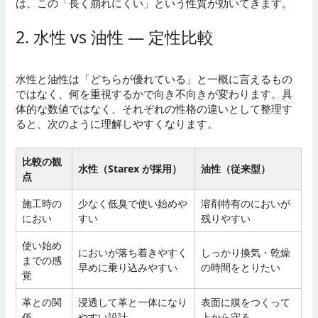
は、この「長く崩れにくい」という性質が効いてきます。
2. 水性 vs 油性 — 定性比較
水性と油性は「どちらが優れている」と一概に言えるもの
ではなく、何を重視するかで向き不向きが変わります。具
体的な数値ではなく、それぞれの性格の違いとして整理す
ると、次のように理解しやすくなります。
比較の観
水性（Starex が採用）
油性（従来型）
点
施工時の
少なく低臭で使い始めや
溶剤特有のにおいが
におい
すい
残りやすい
使い始め
においが落ち着きやすく
しっかり換気・乾燥
までの感
早めに乗り込みやすい
の時間をとりたい
覚
革との関
浸透して革と一体になり
表面に膜をつくって
係
やすい設計
上から守る