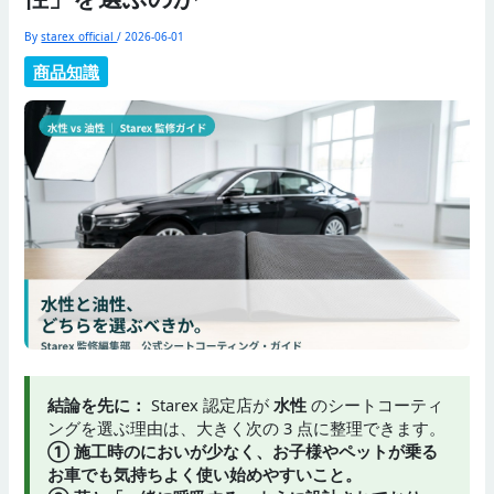
By
starex_official
/
2026-06-01
商品知識
結論を先に：
Starex 認定店が
水性
のシートコーティ
ングを選ぶ理由は、大きく次の 3 点に整理できます。
① 施工時のにおいが少なく、お子様やペットが乗る
お車でも気持ちよく使い始めやすいこと。