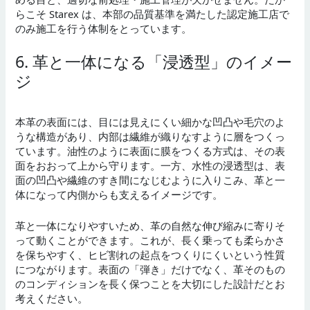
らこそ Starex は、本部の品質基準を満たした認定施工店で
のみ施工を行う体制をとっています。
6. 革と一体になる「浸透型」のイメー
ジ
本革の表面には、目には見えにくい細かな凹凸や毛穴のよ
うな構造があり、内部は繊維が織りなすように層をつくっ
ています。油性のように表面に膜をつくる方式は、その表
面をおおって上から守ります。一方、水性の浸透型は、表
面の凹凸や繊維のすき間になじむように入りこみ、革と一
体になって内側からも支えるイメージです。
革と一体になりやすいため、革の自然な伸び縮みに寄りそ
って動くことができます。これが、長く乗っても柔らかさ
を保ちやすく、ヒビ割れの起点をつくりにくいという性質
につながります。表面の「弾き」だけでなく、革そのもの
のコンディションを長く保つことを大切にした設計だとお
考えください。