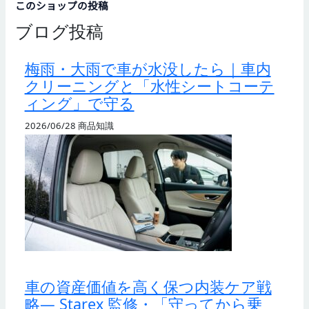
このショップの投稿
ブログ投稿
梅雨・大雨で車が水没したら｜車内
クリーニングと「水性シートコーテ
ィング」で守る
2026/06/28
商品知識
車の資産価値を高く保つ内装ケア戦
略— Starex 監修・「守ってから乗