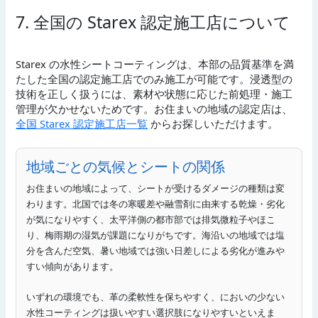
7. 全国の Starex 認定施工店について
Starex の水性シートコーティングは、本部の品質基準を満
たした全国の認定施工店でのみ施工が可能です。浸透型の
技術を正しく扱うには、素材や状態に応じた前処理・施工
管理が欠かせないためです。お住まいの地域の認定店は、
全国 Starex 認定施工店一覧
からお探しいただけます。
地域ごとの気候とシートの関係
お住まいの地域によって、シートが受けるダメージの種類は変
わります。北国では冬の寒暖差や融雪剤に由来する乾燥・劣化
が気になりやすく、太平洋側の都市部では排気微粒子やほこ
り、梅雨期の湿気が課題になりがちです。海沿いの地域では塩
分を含んだ空気、暑い地域では強い日差しによる劣化が進みや
すい傾向があります。
いずれの環境でも、革の柔軟性を保ちやすく、においの少ない
水性コーティングは扱いやすい選択肢になりやすいといえま