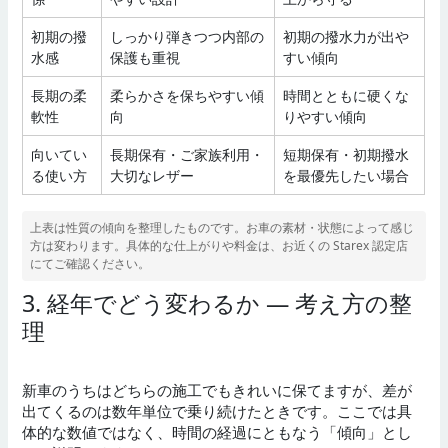
初期の撥
しっかり弾きつつ内部の
初期の撥水力が出や
水感
保護も重視
すい傾向
長期の柔
柔らかさを保ちやすい傾
時間とともに硬くな
軟性
向
りやすい傾向
向いてい
長期保有・ご家族利用・
短期保有・初期撥水
る使い方
大切なレザー
を最優先したい場合
上表は性質の傾向を整理したものです。お車の素材・状態によって感じ
方は変わります。具体的な仕上がりや料金は、お近くの Starex 認定店
にてご確認ください。
3. 経年でどう変わるか — 考え方の整
理
新車のうちはどちらの施工でもきれいに保てますが、差が
出てくるのは数年単位で乗り続けたときです。ここでは具
体的な数値ではなく、時間の経過にともなう「傾向」とし