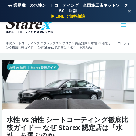
🚗 業界唯一の水性シートコーティング・全国施工店ネットワーク
×
50+ 店舗
内
▶ LINE で無料相談
容
を
車のシートコーティング スタレックス
ス
キ
車のシートコーティング スタレックス
>
ブログ
>
商品知識
>
水性 vs 油性 シートコーティ
ッ
ング徹底比較ガイド— なぜ Starex 認定店は「水性」を選ぶのか
プ
水性 vs 油性 シートコーティング徹底比
較ガイド— なぜ Starex 認定店は「水
性」を選ぶのか