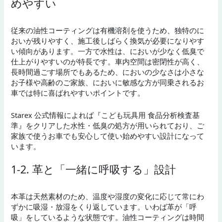
めやすい
従来の油性コーティングは有機溶剤を使うため、独特のに
おいが残りやすく、施工後しばらく換気が必要になりやす
い傾向があります。一方で水性は、においが少なく低臭で
仕上がりやすいのが特長です。車内空間は密閉性が高く、
長時間過ごす場所でもあるため、においの少なさは小さな
お子様や高齢のご家族、においに敏感な方が同乗されるお
車では特に喜ばれやすいポイントです。
Starex 公式情報によれば『こども玩具用 食品分析検査基
準』をクリアした水性・低臭の処方が用いられており、ご
家族で使うお車でも安心して使い始めやすい設計になって
います。
1-2. 革と「一緒に呼吸する」設計
本革は天然素材のため、温度や湿度の変化に応じて常にわ
ずかに吸湿・放湿をくり返しています。いわば革が「呼
吸」をしているような状態です。油性コーティングは時間