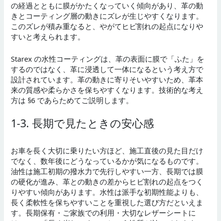
の経過とともに膜がかたくなっていく傾向があり、革の動
きとコーティング層の動きにズレが生じやすくなります。
このズレが積み重なると、やがてヒビ割れの起点になりや
すいと考えられます。
Starex の水性コーティングは、革の表面に膜で「ふた」を
するのではなく、革に浸透して一体になるという考え方で
設計されています。革の動きに寄りそいやすいため、革本
来の質感や柔らかさを保ちやすくなります。技術的な考え
方は §6 であらためてご説明します。
1-3. 長期で見たときの安心感
お車を長く大切に乗りたい方ほど、施工直後の見た目だけ
でなく、数年後にどうなっているかが気になるものです。
油性は施工初期の撥水力で先行しやすい一方、長期では膜
の硬化が進み、革との動きの差からヒビ割れの起点をつく
りやすい傾向があります。水性は派手な初期性能よりも、
長く柔軟性を保ちやすいことを重視した選び方だといえま
す。長期保有・ご家族での利用・大切なレザーシートに