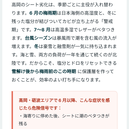
高岡のシート劣化は、季節ごとに主役が入れ替わ
ります。
6 月の梅雨期
は日本海側の高湿度と、冬に
残った塩分が結びついてカビが立ち上がる「警戒
期」です。
7〜8 月
は高温多湿でレザーがベタつき
ます。
台風シーズン
は暴風雨で潮を含む風の流入が
増えます。
冬
は豪雪と融雪剤が一気に持ち込まれま
す。海と雪、両方の負荷が一年を通じて続くのが北
陸です。だからこそ、塩分とドロをリセットできる
雪解け後から梅雨前のこの時期
に保護層を作って
おくことが、効率のよい打ち手になります。
高岡・砺波エリアで 6 月以降、こんな症状を感
じたら危険信号です：
・海寄りに停めた後、シートに潮のベタつきが
残る