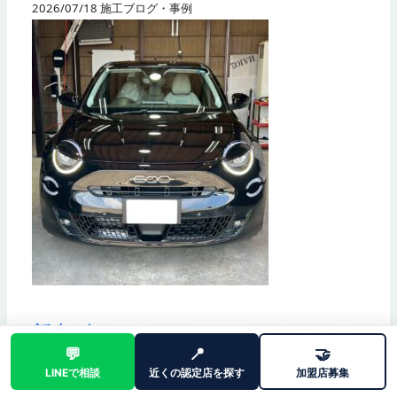
2026/07/18
施工ブログ・事例
新車ヴェルファイアのシートコーテ
ィング施工事例｜高岡市・イリオス
💬
📍
🤝
高岡
LINEで相談
近くの認定店を探す
加盟店募集