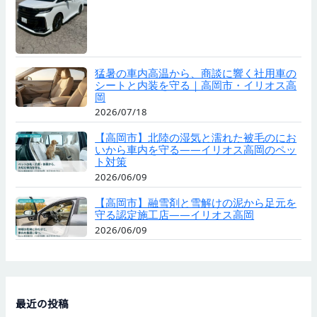
猛暑の車内高温から、商談に響く社用車の
シートと内装を守る｜高岡市・イリオス高
岡
2026/07/18
【高岡市】北陸の湿気と濡れた被毛のにお
いから車内を守る——イリオス高岡のペッ
ト対策
2026/06/09
【高岡市】融雪剤と雪解けの泥から足元を
守る認定施工店——イリオス高岡
2026/06/09
最近の投稿