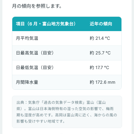
月の傾向を参照します。
項目（6 月・富山地方気象台）
近年の傾向
月平均気温
約 21.4 ℃
日最高気温（目安）
約 25.7 ℃
日最低気温（目安）
約 17.7 ℃
月間降水量
約 172.6 mm
出典：気象庁「過去の気象データ検索」富山（富山
県）。富山は日本海側特有の湿った空気の影響で、梅雨
期も湿度が高めです。高岡は富山湾に近く、海からの風の
影響も受けやすい地域です。