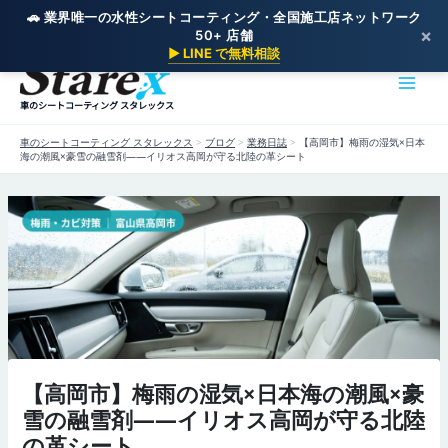
🚗 業界唯一の水性シートコーティング・全国施工店ネットワーク
×
50+ 店舗
内
▶ LINE で無料相談
容
を
車のシートコーティング スタレックス
ス
キ
車のシートコーティング スタレックス
>
ブログ
>
業務日誌
>
【高岡市】梅雨の湿気×日本
ッ
海の潮風×豪雪の融雪剤——イリオス高岡が守る北陸の革シート
プ
【高岡市】梅雨の湿気×日本海の潮風×豪
雪の融雪剤——イリオス高岡が守る北陸
の革シート