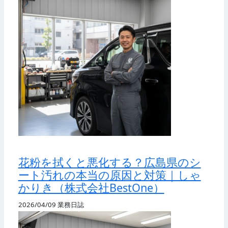
花粉を拭くと悪化する？広島県のシ
ート汚れの本当の原因と対策｜しゃ
かりき（株式会社BestOne）
2026/04/09
業務日誌