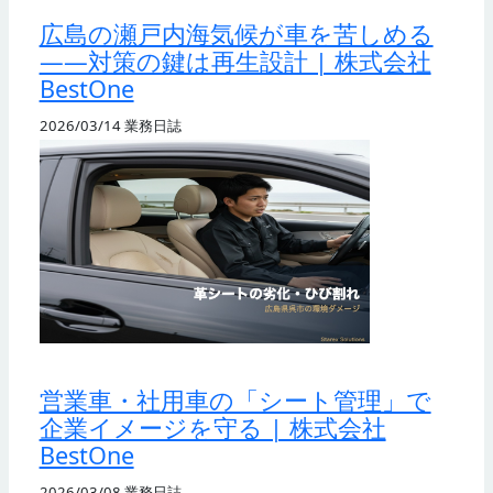
広島の瀬戸内海気候が車を苦しめる
——対策の鍵は再生設計 | 株式会社
BestOne
2026/03/14
業務日誌
営業車・社用車の「シート管理」で
企業イメージを守る | 株式会社
BestOne
2026/03/08
業務日誌