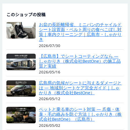
このショップの投稿
お盆の長距離帰省、ミニバンのチャイルド
シート設置面・ベルト周りの食べこぼし対
策｜車内クリーニング｜広島市・しゃかり
き
2026/07/30
【広島市】でシートコーティングなら —
しゃかりき（株式会社BestOne）の施工品
質と実績
2026/05/16
広島県の気候がシートに与えるダメージと
は — 地域別シートケア完全ガイド｜しゃ
かりき（株式会社BestOne）
2026/05/12
ペットと乗る車のシート対策 — 爪傷・体
臭・毛の絡みを防ぐ方法｜しゃかりき（株
式会社BestOne）（広島市）
2026/05/02