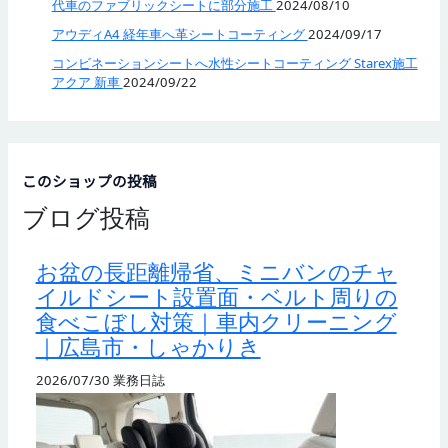
代車のファブリックシートに部分施工
2024/08/10
アウディA4 経年車へ革シートコーティング
2024/09/17
コンビネーションシートへ水性シートコーティング Starex施工
アクア 新車
2024/09/22
このショップの投稿
ブログ投稿
お盆の長距離帰省、ミニバンのチャ
イルドシート設置面・ベルト周りの
食べこぼし対策｜車内クリーニング
｜広島市・しゃかりき
2026/07/30
業務日誌