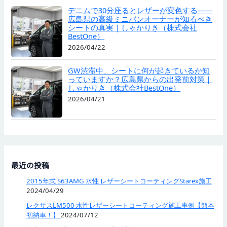
デニムで30分座るとレザーが変色する——
広島県の高級ミニバンオーナーが知るべき
シートの真実｜しゃかりき（株式会社
BestOne）
2026/04/22
GW渋滞中、シートに何が起きているか知
っていますか？広島県からの出発前対策｜
しゃかりき（株式会社BestOne）
2026/04/21
最近の投稿
2015年式 S63AMG 水性 レザーシートコーティングStarex施工
2024/04/29
レクサスLM500 水性レザーシートコーティング施工事例【熊本
初納車！】
2024/07/12