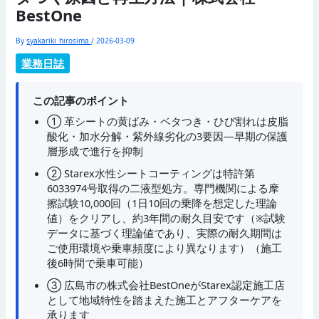
BestOne
By
syakariki_hirosima
/
2026-03-09
業務日誌
この記事のポイント
① 革シートの黄ばみ・ベタつき・ひび割れは皮脂
酸化・加水分解・紫外線劣化の3要因—早期の保護
層形成で進行を抑制
② Starex水性シートコーティングは特許第
6033974号取得の二液型処方。専門機関による摩
擦試験10,000回（1日10回の乗降を想定した理論
値）をクリアし、約3年間の耐久目安です（※試験
データに基づく理論値であり、実際の耐久期間は
ご使用環境や乗車頻度により異なります）（施工
後6時間で乗車可能）
③ 広島市の株式会社BestOneがStarex認定施工店
として地域特性を踏まえた施工とアフターケアを
承ります