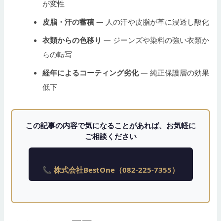
が変性
皮脂・汗の蓄積
— 人の汗や皮脂が革に浸透し酸化
衣類からの色移り
— ジーンズや染料の強い衣類か
らの転写
経年によるコーティング劣化
— 純正保護層の効果
低下
この記事の内容で気になることがあれば、お気軽に
ご相談ください
📞 株式会社BestOne（082-225-7355）