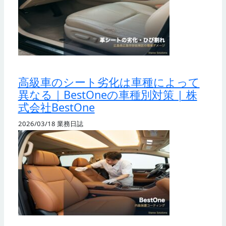
高級車のシート劣化は車種によって
異なる｜BestOneの車種別対策 | 株
式会社BestOne
2026/03/18
業務日誌