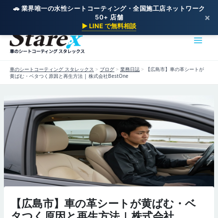
🚗 業界唯一の水性シートコーティング・全国施工店ネットワーク
×
50+ 店舗
内
▶ LINE で無料相談
容
を
車のシートコーティング スタレックス
ス
キ
車のシートコーティング スタレックス
>
ブログ
>
業務日誌
>
【広島市】車の革シートが
ッ
黄ばむ・ベタつく原因と再生方法 | 株式会社BestOne
プ
【広島市】車の革シートが黄ばむ・ベ
タつく原因と再生方法 | 株式会社