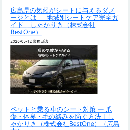
広島県の気候がシートに与えるダメ
ージとは — 地域別シートケア完全ガ
イド｜しゃかりき（株式会社
BestOne）
2026/05/12
業務日誌
ペットと乗る車のシート対策 — 爪
傷・体臭・毛の絡みを防ぐ方法｜し
ゃかりき（株式会社BestOne）（広島