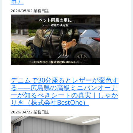
市）
2026/05/02
業務日誌
デニムで30分座るとレザーが変色す
る——広島県の高級ミニバンオーナ
ーが知るべきシートの真実｜しゃか
りき（株式会社BestOne）
2026/04/22
業務日誌