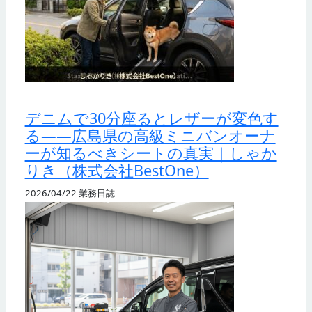
デニムで30分座るとレザーが変色す
る——広島県の高級ミニバンオーナ
ーが知るべきシートの真実｜しゃか
りき（株式会社BestOne）
2026/04/22
業務日誌