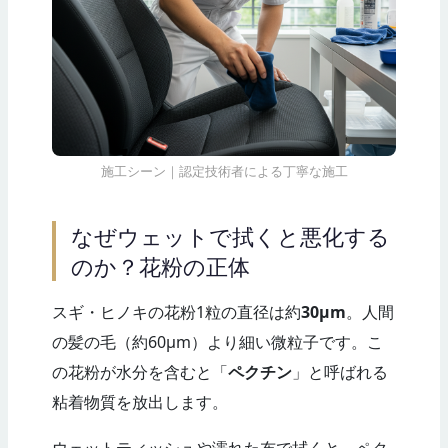
施工シーン｜認定技術者による丁寧な施工
なぜウェットで拭くと悪化する
のか？花粉の正体
スギ・ヒノキの花粉1粒の直径は約
30μm
。人間
の髪の毛（約60μm）より細い微粒子です。こ
の花粉が水分を含むと「
ペクチン
」と呼ばれる
粘着物質を放出します。
ウェットティッシュや濡れた布で拭くと、ペク