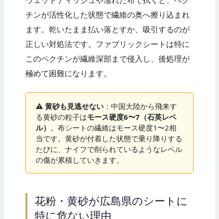
チンが活性化した状態で繊維の奥へ擦り込まれ
ます。乾いたまま払い落とすか、吸引するのが
正しい対処法です。ファブリックシートは特に
このペクチンが繊維深部まで侵入し、後処理が
極めて困難になります。
⚠️
黄砂も見逃せない
：中国大陸から飛来す
る黄砂の粒子は
モース硬度6〜7（石英レベ
ル）
。布シートの繊維はモース硬度1〜2相
当です。黄砂が付着した状態で乗り降りする
たびに、ナイフで削られているようなレベル
の傷が累積していきます。
花粉・黄砂が広島県のシートに
特に危ない理由