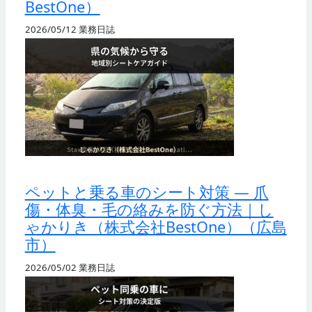
BestOne）
2026/05/12
業務日誌
ペットと乗る車のシート対策 — 爪
傷・体臭・毛の絡みを防ぐ方法｜し
ゃかりき（株式会社BestOne）（広島
市）
2026/05/02
業務日誌