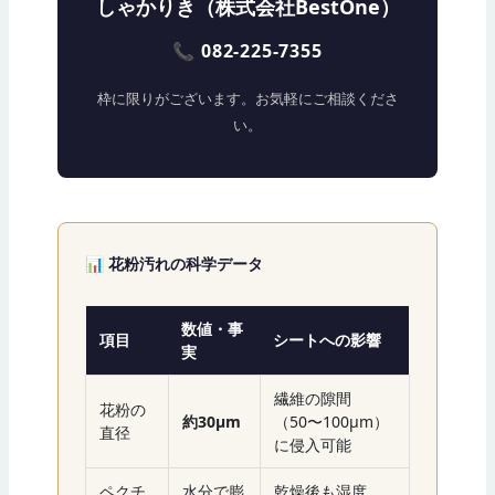
しゃかりき（株式会社BestOne）
📞 082-225-7355
枠に限りがございます。お気軽にご相談くださ
い。
📊 花粉汚れの科学データ
数値・事
項目
シートへの影響
実
繊維の隙間
花粉の
約30μm
（50〜100μm）
直径
に侵入可能
ペクチ
水分で膨
乾燥後も湿度