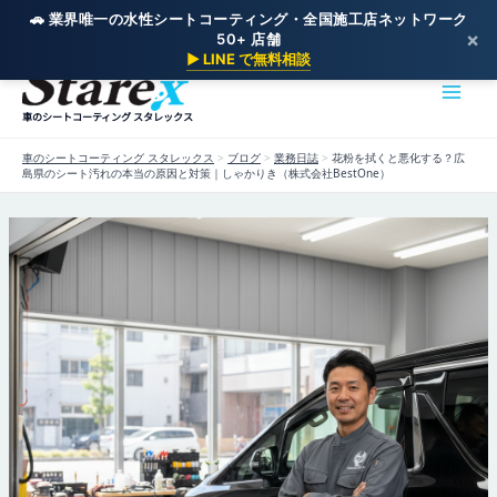
🚗 業界唯一の水性シートコーティング・全国施工店ネットワーク
×
50+ 店舗
内
▶ LINE で無料相談
容
を
車のシートコーティング スタレックス
ス
キ
車のシートコーティング スタレックス
>
ブログ
>
業務日誌
>
花粉を拭くと悪化する？広
ッ
島県のシート汚れの本当の原因と対策｜しゃかりき（株式会社BestOne）
プ