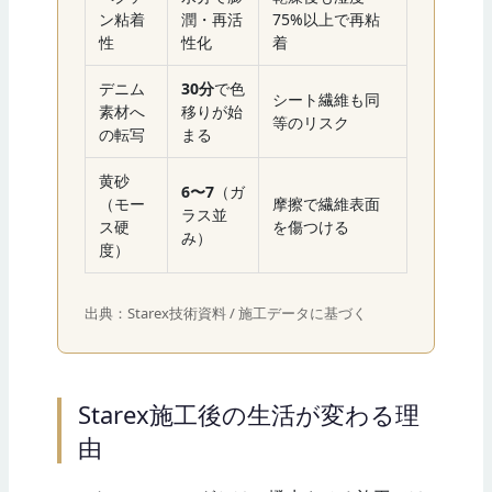
ン粘着
潤・再活
75%以上で再粘
性
性化
着
デニム
30分
で色
シート繊維も同
素材へ
移りが始
等のリスク
の転写
まる
黄砂
6〜7
（ガ
（モー
摩擦で繊維表面
ラス並
ス硬
を傷つける
み）
度）
出典：Starex技術資料 / 施工データに基づく
Starex施工後の生活が変わる理
由