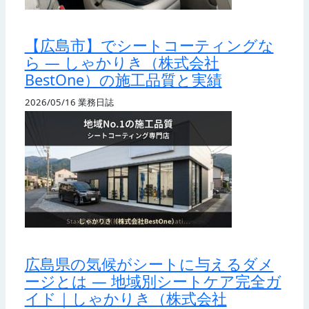
【広島市】でシートコーティングな
ら — しゃかりき（株式会社
BestOne）の施工品質と実績
2026/05/16
業務日誌
広島県の気候がシートに与えるダメ
ージとは — 地域別シートケア完全ガ
イド｜しゃかりき（株式会社