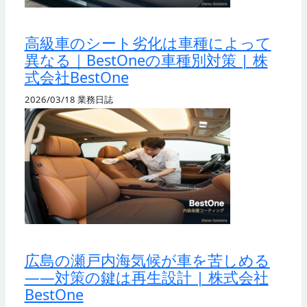
高級車のシート劣化は車種によって
異なる｜BestOneの車種別対策 | 株
式会社BestOne
2026/03/18
業務日誌
広島の瀬戸内海気候が車を苦しめる
——対策の鍵は再生設計 | 株式会社
BestOne