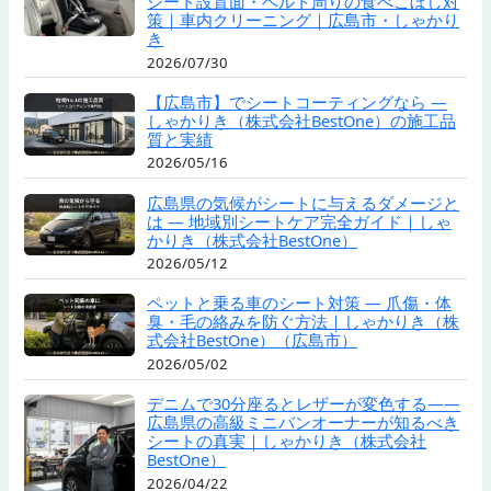
シート設置面・ベルト周りの食べこぼし対
策｜車内クリーニング｜広島市・しゃかり
き
2026/07/30
【広島市】でシートコーティングなら —
しゃかりき（株式会社BestOne）の施工品
質と実績
2026/05/16
広島県の気候がシートに与えるダメージと
は — 地域別シートケア完全ガイド｜しゃ
かりき（株式会社BestOne）
2026/05/12
ペットと乗る車のシート対策 — 爪傷・体
臭・毛の絡みを防ぐ方法｜しゃかりき（株
式会社BestOne）（広島市）
2026/05/02
デニムで30分座るとレザーが変色する——
広島県の高級ミニバンオーナーが知るべき
シートの真実｜しゃかりき（株式会社
BestOne）
2026/04/22