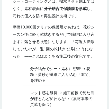
シートコーティングとは、撥水させる施工では
なく、素材表面に
分子結合で保護膜を形成
し、
汚れの侵入を防ぐ再生設計技術です。
摩擦10,000回クリアの保護層があれば、花粉シ
ーズン後に軽く乾拭きするだけで繊維に入り込
まずに落とせる状態になります。「毎週大掃除
していたのが、週1回の乾拭きで済むようにな
った」——これはよくある施工後の変化です。
分子結合でシート素材に密着 → 花
粉・黄砂が繊維に入り込む「隙間」
を埋める
マット感を維持 → 施工前後で見た目
がほとんど変わらない（素材本来の
質感を保つ）