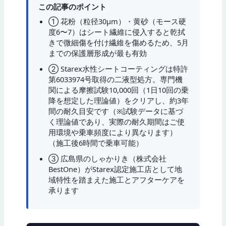
この記事のポイント
① 花粉（粒径30μm）・黄砂（モース硬
度6〜7）はシート繊維に侵入すると乾拭
きで微細傷を付け繊維を傷めるため、5月
までの保護層形成が最も有効
② Starex水性シートコーティングは特許
第6033974号取得の二液型処方。専門機
関による摩擦試験10,000回（1日10回の乗
降を想定した理論値）をクリアし、約3年
間の耐久目安です（※試験データに基づ
く理論値であり、実際の耐久期間はご使
用環境や乗車頻度により異なります）
（施工後6時間で乗車可能）
③ 広島県のしゃかりき（株式会社
BestOne）がStarex認定施工店として地
域特性を踏まえた施工とアフターケアを
承ります