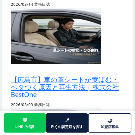
2026/03/14
業務日誌
【広島市】車の革シートが黄ばむ・
ベタつく原因と再生方法 | 株式会社
BestOne
2026/03/09
業務日誌
💬
📍
🤝
LINEで相談
近くの認定店を探す
加盟店募集