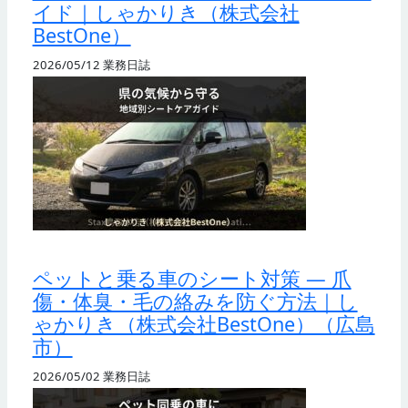
イド｜しゃかりき（株式会社
BestOne）
2026/05/12
業務日誌
ペットと乗る車のシート対策 — 爪
傷・体臭・毛の絡みを防ぐ方法｜し
ゃかりき（株式会社BestOne）（広島
市）
2026/05/02
業務日誌