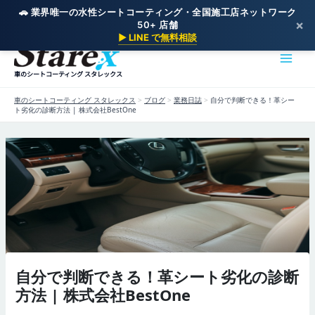
🚗 業界唯一の水性シートコーティング・全国施工店ネットワーク
×
50+ 店舗
内
▶ LINE で無料相談
容
を
車のシートコーティング スタレックス
ス
キ
車のシートコーティング スタレックス
>
ブログ
>
業務日誌
>
自分で判断できる！革シー
ッ
ト劣化の診断方法 | 株式会社BestOne
プ
自分で判断できる！革シート劣化の診断
方法 | 株式会社BestOne