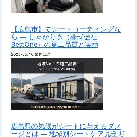
【広島市】でシートコーティングな
ら — しゃかりき（株式会社
BestOne）の施工品質と実績
2026/05/16
業務日誌
広島県の気候がシートに与えるダメ
ージとは — 地域別シートケア完全ガ