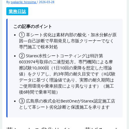
By
syakariki_hirosima
/
2026-03-28
業務日誌
この記事のポイント
① 革シート劣化は素材内部の酸化・加水分解が原
因—自己診断で早期発見し市販クリーナーでなく
専門施工で根本対処
② Starex水性シートコーティングは特許第
6033974号取得の二液型処方。専門機関による摩
擦試験10,000回（1日10回の乗降を想定した理論
値）をクリアし、約3年間の耐久目安です（※試験
データに基づく理論値であり、実際の耐久期間は
ご使用環境や乗車頻度により異なります）（施工
後6時間で乗車可能）
③ 広島県の株式会社BestOneがStarex認定施工店
として革シート劣化診断と保護施工を承ります