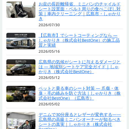
お盆の長距離帰省、ミニバンのチャイルド
シート設置面・ベルト周りの食べこぼし対
策｜車内クリーニング｜広島市・しゃかり
き
2026/07/30
【広島市】でシートコーティングなら —
しゃかりき（株式会社BestOne）の施工品
質と実績
2026/05/16
広島県の気候がシートに与えるダメージと
は — 地域別シートケア完全ガイド｜しゃ
かりき（株式会社BestOne）
2026/05/12
ペットと乗る車のシート対策 — 爪傷・体
臭・毛の絡みを防ぐ方法｜しゃかりき（株
式会社BestOne）（広島市）
2026/05/02
デニムで30分座るとレザーが変色する——
広島県の高級ミニバンオーナーが知るべき
シートの真実｜しゃかりき（株式会社