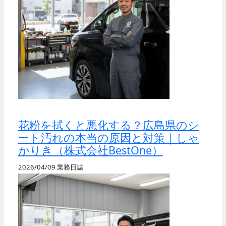
花粉を拭くと悪化する？広島県のシ
ート汚れの本当の原因と対策｜しゃ
かりき（株式会社BestOne）
2026/04/09
業務日誌