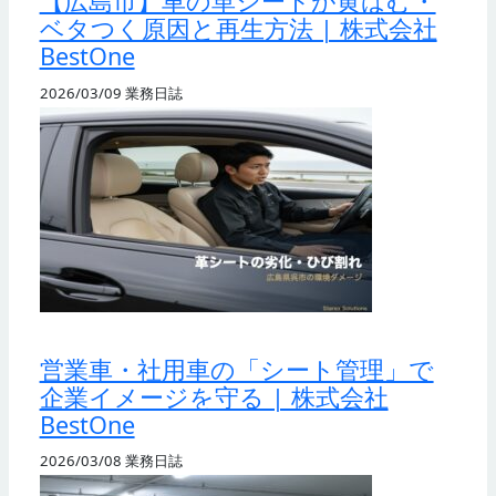
【広島市】車の革シートが黄ばむ・
ベタつく原因と再生方法 | 株式会社
BestOne
2026/03/09
業務日誌
営業車・社用車の「シート管理」で
企業イメージを守る | 株式会社
BestOne
2026/03/08
業務日誌