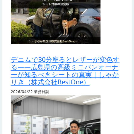
デニムで30分座るとレザーが変色す
る——広島県の高級ミニバンオーナ
ーが知るべきシートの真実｜しゃか
りき（株式会社BestOne）
2026/04/22
業務日誌