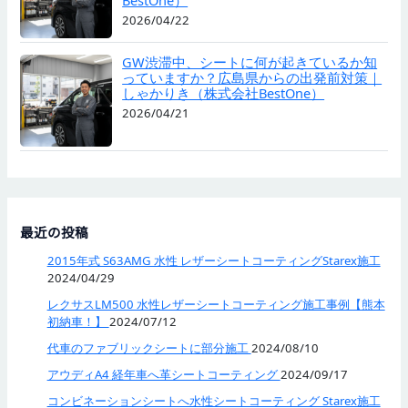
BestOne）
2026/04/22
GW渋滞中、シートに何が起きているか知
っていますか？広島県からの出発前対策｜
しゃかりき（株式会社BestOne）
2026/04/21
最近の投稿
2015年式 S63AMG 水性 レザーシートコーティングStarex施工
2024/04/29
レクサスLM500 水性レザーシートコーティング施工事例【熊本
初納車！】
2024/07/12
代車のファブリックシートに部分施工
2024/08/10
アウディA4 経年車へ革シートコーティング
2024/09/17
コンビネーションシートへ水性シートコーティング Starex施工