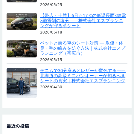
2026/05/25
【帯広・十勝】6月も17℃の低温長雨×結露
×融雪剤の塩分——株式会社エスプランニ
ングが守る革シート
2026/05/18
ペットと乗る車のシート対策 — 爪傷・体
臭・毛の絡みを防ぐ方法｜株式会社エスプ
ランニング（帯広市）
2026/05/15
デニムで30分座るとレザーが変色する——
北海道の高級ミニバンオーナーが知るべき
シートの真実｜株式会社エスプランニング
2026/04/30
最近の投稿