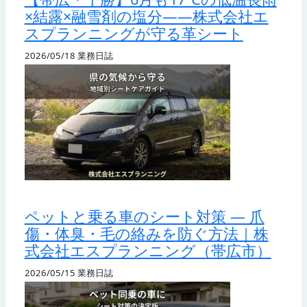
×結露×融雪剤の塩分——株式会社エ
スプランニングが守る革シート
2026/05/18
業務日誌
ペットと乗る車のシート対策 — 爪
傷・体臭・毛の絡みを防ぐ方法｜株
式会社エスプランニング（帯広市）
2026/05/15
業務日誌