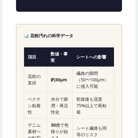
📊 花粉汚れの科学データ
数値・事
項目
シートへの影響
実
繊維の隙間
花粉の
約30μm
（50〜100μm）
直径
に侵入可能
ペクチ
水分で膨
乾燥後も湿度
ン粘着
潤・再活
75%以上で再粘
性
性化
着
デニム
30分
で色
シート繊維も同
素材へ
移りが始
等のリスク
の転写
まる