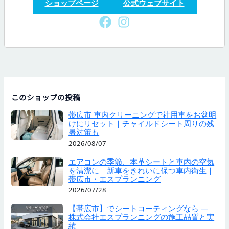
ショップページ
公式ウェブサイト
このショップの投稿
帯広市 車内クリーニングで社用車をお盆明
けにリセット｜チャイルドシート周りの残
暑対策も
2026/08/07
エアコンの季節、本革シートと車内の空気
を清潔に｜新車をきれいに保つ車内衛生｜
帯広市・エスプランニング
2026/07/28
【帯広市】でシートコーティングなら —
株式会社エスプランニングの施工品質と実
績