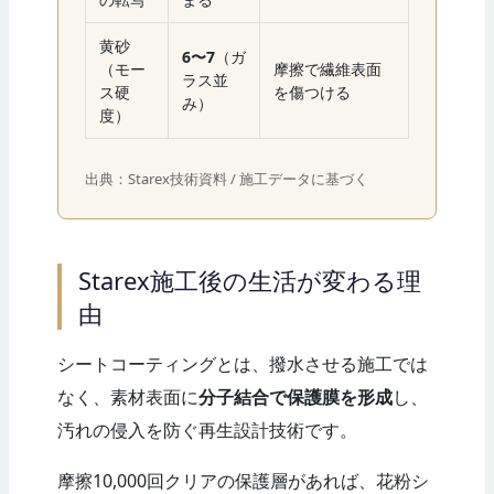
黄砂
6〜7
（ガ
（モー
摩擦で繊維表面
ラス並
ス硬
を傷つける
み）
度）
出典：Starex技術資料 / 施工データに基づく
Starex施工後の生活が変わる理
由
シートコーティングとは、撥水させる施工では
なく、素材表面に
分子結合で保護膜を形成
し、
汚れの侵入を防ぐ再生設計技術です。
摩擦10,000回クリアの保護層があれば、花粉シ