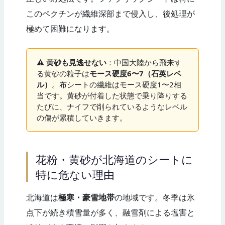
このペクチンが繊維深部まで侵入し、後処理が
極めて困難になります。
⚠️
黄砂も見逃せない
：中国大陸から飛来す
る黄砂の粒子は
モース硬度6〜7（石英レベ
ル）
。布シートの繊維はモース硬度1〜2相
当です。黄砂が付着した状態で乗り降りする
たびに、ナイフで削られているようなレベル
の傷が累積していきます。
花粉・黄砂が北海道のシートに
特に危ない理由
北海道は
極寒・豪雪地帯
の地域です。冬季は氷
点下が続き積雪量が多く、融雪剤による塩害と