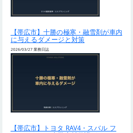
【帯広市】十勝の極寒・融雪剤が車内
に与えるダメージと対策
2026/03/27
業務日誌
【帯広市】トヨタ RAV4・スバル フ