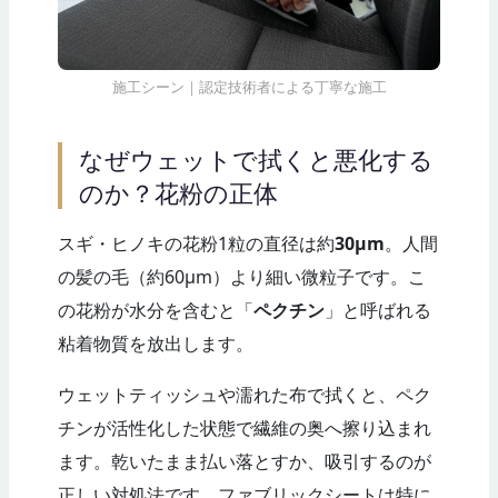
施工シーン｜認定技術者による丁寧な施工
なぜウェットで拭くと悪化する
のか？花粉の正体
スギ・ヒノキの花粉1粒の直径は約
30μm
。人間
の髪の毛（約60μm）より細い微粒子です。こ
の花粉が水分を含むと「
ペクチン
」と呼ばれる
粘着物質を放出します。
ウェットティッシュや濡れた布で拭くと、ペク
チンが活性化した状態で繊維の奥へ擦り込まれ
ます。乾いたまま払い落とすか、吸引するのが
正しい対処法です。ファブリックシートは特に