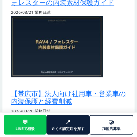
ォレスターの内装素材保護ガイド
2026/03/21
業務日誌
【帯広市】法人向け社用車・営業車の
内装保護と経費削減
2026/03/20
業務日誌
💬
📍
🤝
LINEで相談
近くの認定店を探す
加盟店募集