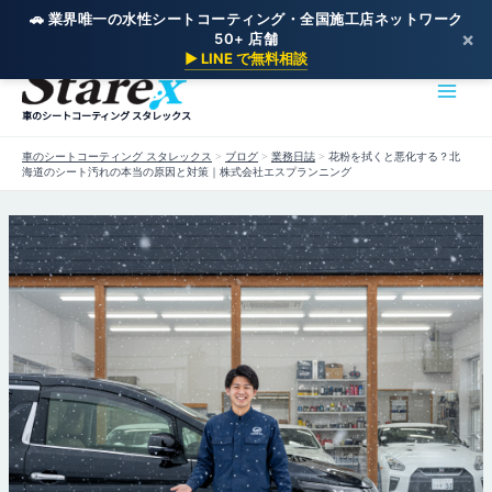
🚗 業界唯一の水性シートコーティング・全国施工店ネットワーク
×
50+ 店舗
内
▶ LINE で無料相談
容
を
車のシートコーティング スタレックス
ス
キ
車のシートコーティング スタレックス
>
ブログ
>
業務日誌
>
花粉を拭くと悪化する？北
ッ
海道のシート汚れの本当の原因と対策｜株式会社エスプランニング
プ