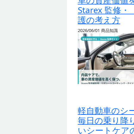
車の資産価値
Starex 監
護の考え方
2026/06/01
商品知識
軽自動車のシー
毎日の乗り降
いシートケア