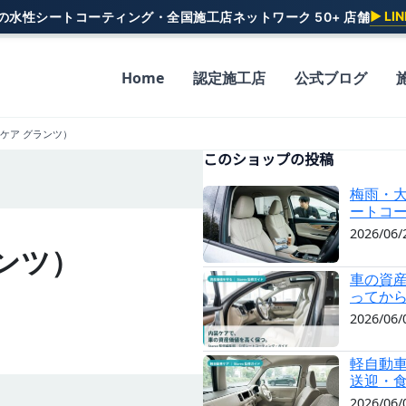
▶ L
一の水性シートコーティング・全国施工店ネットワーク 50+ 店舗
Home
認定施工店
公式ブログ
カーケア グランツ）
このショップの投稿
梅雨・
ートコ
2026/06/
ランツ）
車の資産
ってか
2026/06/
軽自動車
送迎・
2026/06/