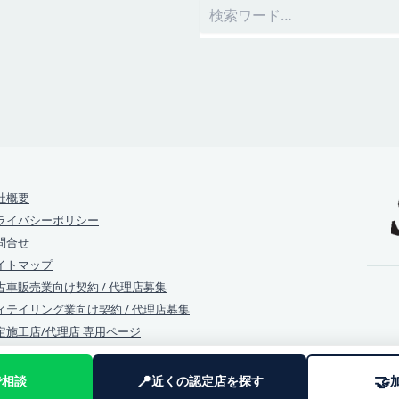
社概要
ライバシーポリシー
問合せ
イトマップ
古車販売業向け契約 / 代理店募集
ィテイリング業向け契約 / 代理店募集
定施工店/代理店 専用ページ
📍
🤝
で相談
近くの認定店を探す