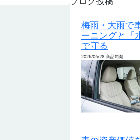
ブログ投稿
梅雨・大雨で
ーニングと「
で守る
2026/06/28
商品知識