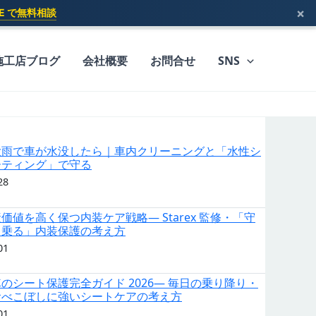
×
INE で無料相談
施工店ブログ
会社概要
お問合せ
SNS
大雨で車が水没したら｜車内クリーニングと「水性シ
ーティング」で守る
28
価値を高く保つ内装ケア戦略— Starex 監修・「守
ら乗る」内装保護の考え方
01
のシート保護完全ガイド 2026— 毎日の乗り降り・
食べこぼしに強いシートケアの考え方
01