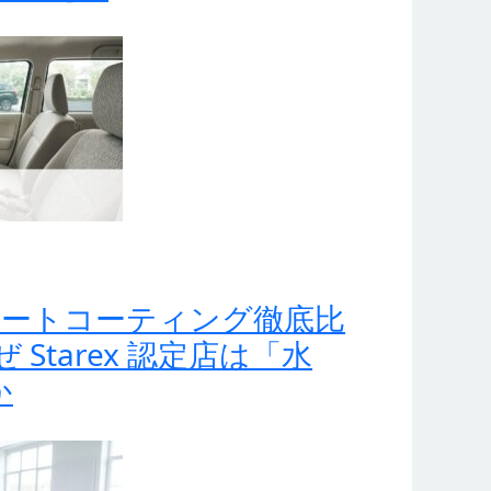
性 シートコーティング徹底比
 Starex 認定店は「水
か