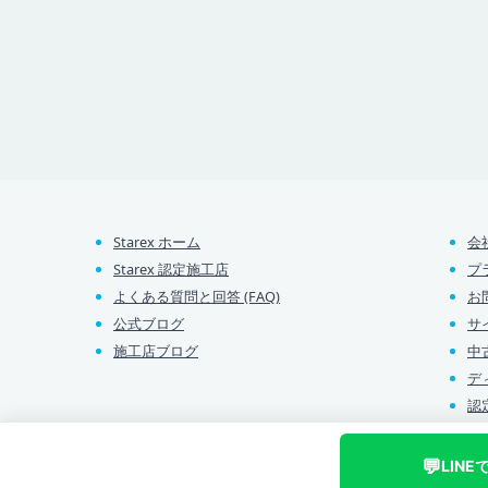
Starex ホーム
会
Starex 認定施工店
プ
よくある質問と回答 (FAQ)
お
公式ブログ
サ
施工店ブログ
中
デ
認
💬
LINE