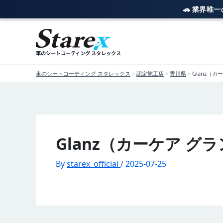
🚗 業界唯
内
容
を
車のシートコーティング スタレックス
ス
キ
車のシートコーティング スタレックス
>
認定施工店
>
香川県
>
Glanz（
ッ
プ
Glanz（カーケア グ
By
starex_official
/
2025-07-25