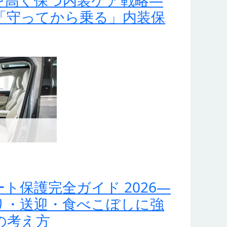
を高く保つ内装ケア戦略—
修・「守ってから乗る」内装保
ト保護完全ガイド 2026—
り・送迎・食べこぼしに強
の考え方