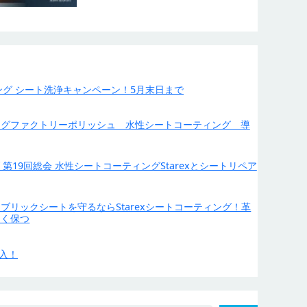
グ シート洗浄キャンペーン！5月末日まで
ングファクトリーポリッシュ 水性シートコーティング 導
第19回総会 水性シートコーティングStarexとシートリペア
ブリックシートを守るならStarexシートコーティング！革
しく保つ
導入！