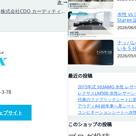
次
株式会社CDO カーディティリング沖縄
水性 v
Star
2026/06/
ナッパ
いを 5
2026/05/
最近の投稿
2015年式 S63AMG 水性 
-78
レクサスLM500 水性レザ
代車のファブリックシートに
アウディA4 経年車へ革シー
コンビネーションシートへ水性シ
ェブサイト
このショップの投稿