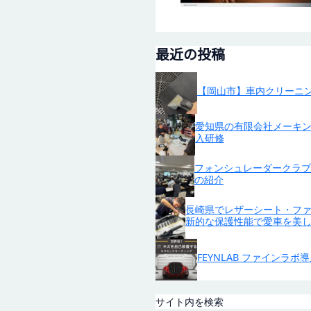
最近の投稿
【岡山市】車内クリーニン
愛知県の有限会社メーキ
入研修
フォンシュレーダークラブ 
の紹介
長崎県でレザーシート・ファ
新的な保護性能で愛車を美
FEYNLAB ファインラボ
サイト内を検索